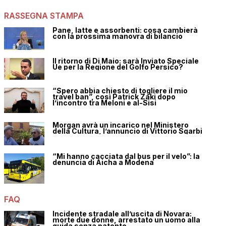
RASSEGNA STAMPA
Pane, latte e assorbenti: cosa cambierà
con la prossima manovra di bilancio
Il ritorno di Di Maio: sarà Inviato Speciale
Ue per la Regione del Golfo Persico?
“Spero abbia chiesto di togliere il mio
travel ban”, così Patrick Zaki dopo
l’incontro tra Meloni e al-Sisi
Morgan avrà un incarico nel Ministero
della Cultura, l’annuncio di Vittorio Sgarbi
“Mi hanno cacciata dal bus per il velo”: la
denuncia di Aicha a Modena
FAQ
Incidente stradale all’uscita di Novara:
morte due donne, arrestato un uomo alla
guida senza patente