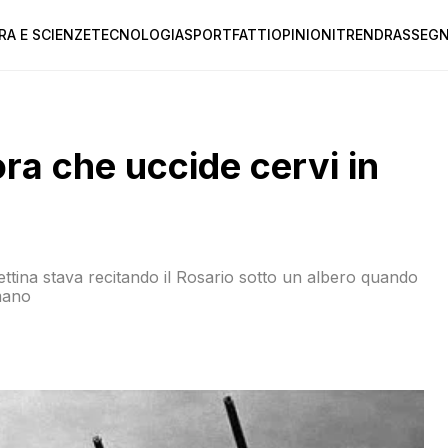
RA E SCIENZE
TECNOLOGIA
SPORT
FATTI
OPINIONI
TREND
RASSEGN
ra che uccide cervi in
ttina stava recitando il Rosario sotto un albero quando
 mano