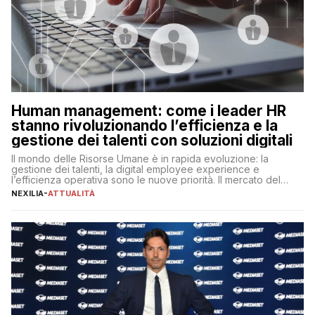
Human management: come i leader HR
stanno rivoluzionando l’efficienza e la
gestione dei talenti con soluzioni digitali
Il mondo delle Risorse Umane è in rapida evoluzione: la
gestione dei talenti, la digital employee experience e
l’efficienza operativa sono le nuove priorità. Il mercato del
lavoro, d’altra parte, è sempre più competitivo con una lotta
NEXILIA
-
ATTUALITÀ
per aggiudicarsi i talenti più validi che si intensifica e le
aspettative dei dipendenti in continua evoluzione. I […]