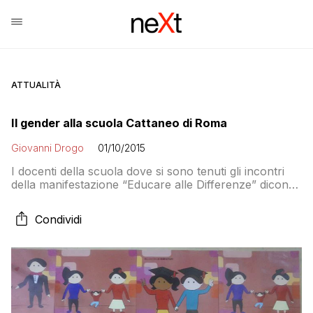
ATTUALITÀ
Il gender alla scuola Cattaneo di Roma
Giovanni Drogo
01/10/2015
I docenti della scuola dove si sono tenuti gli incontri
della manifestazione “Educare alle Differenze” dicono
che non ne sapevano nulla e sono sconvolti dalla
pubblicità negativa ricevuta dall’istituto. Lo hanno detto
Condividi
alla giornalista che ha scritto il pezzo che parlando
della Cattaneo ha scritto: «I maestri del gender sono
già a scuola»