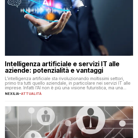
Intelligenza artificiale e servizi IT alle
aziende: potenzialità e vantaggi
L’intelligenza artificiale sta rivoluzionando moltissimi settori,
primo tra tutti quello aziendale, in particolare nei servizi IT alle
imprese. Infatti l’AI non è più una visione futuristica, ma una
realtà operativa che sta portando a un cambio significativo in
NEXILIA
-
ATTUALITÀ
ogni ambito. L’inserimento delle tecnologie di intelligenza
artificiale porta non solo all’ottimizzazione di diverse
operazioni, bensì comporta […]