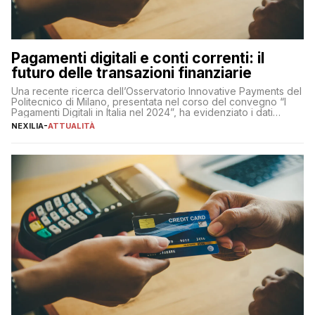
Pagamenti digitali e conti correnti: il
futuro delle transazioni finanziarie
Una recente ricerca dell’Osservatorio Innovative Payments del
Politecnico di Milano, presentata nel corso del convegno “I
Pagamenti Digitali in Italia nel 2024”, ha evidenziato i dati
definitivi del primo semestre 2024 relativamente alle
NEXILIA
-
ATTUALITÀ
transazioni dei pagamenti digitali con carta nel nostro Paese:
223 miliardi di euro. Si ritiene che il totale relativo ai 12 mesi […]