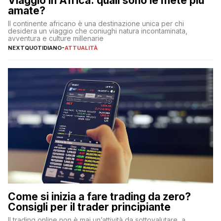
Viaggio in Africa: quali sono le mete più
amate?
Il continente africano è una destinazione unica per chi
desidera un viaggio che coniughi natura incontaminata,
avventura e culture millenarie
NEXTQUOTIDIANO
-
ATTUALITÀ
Come si inizia a fare trading da zero?
Consigli per il trader principiante
Il trading online non è mai un’attività da sottovalutare, a