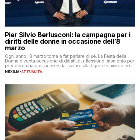
Pier Silvio Berlusconi: la campagna per i
diritti delle donne in occasione dell’8
marzo
Ogni anno l’8 marzo torna a far parlare di sé. La Festa della
Donna diventa occasione di dibattito, riflessione, momento per
prendere una posizione e dar valore alla figura femminile nella
sua complessità e crucialità. A lanciare un messaggio “forte e
NEXILIA
-
ATTUALITÀ
chiaro” quest’anno è stato anche Pier Silvio Berlusconi,
amministratore delegato di Mediaset, che ha […]