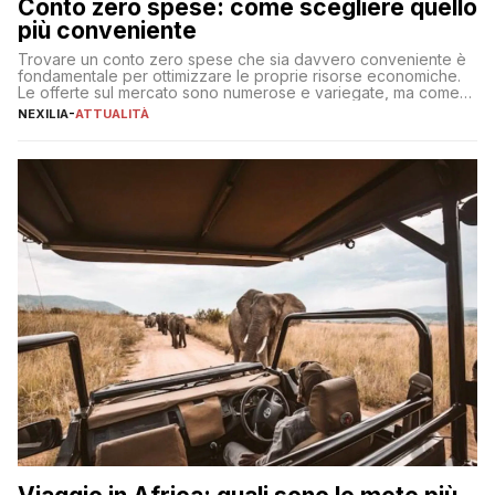
Conto zero spese: come scegliere quello
più conveniente
Trovare un conto zero spese che sia davvero conveniente è
fondamentale per ottimizzare le proprie risorse economiche.
Le offerte sul mercato sono numerose e variegate, ma come
individuare quella più adatta alle proprie esigenze senza
NEXILIA
-
ATTUALITÀ
incorrere in costi nascosti? Optare per un conto zero spese
significa eliminare le spese di gestione che spesso incidono
sul […]