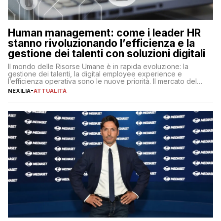
Human management: come i leader HR
stanno rivoluzionando l’efficienza e la
gestione dei talenti con soluzioni digitali
Il mondo delle Risorse Umane è in rapida evoluzione: la
gestione dei talenti, la digital employee experience e
l’efficienza operativa sono le nuove priorità. Il mercato del
lavoro, d’altra parte, è sempre più competitivo con una lotta
NEXILIA
-
ATTUALITÀ
per aggiudicarsi i talenti più validi che si intensifica e le
aspettative dei dipendenti in continua evoluzione. I […]