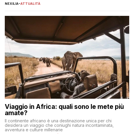
individuare quella più adatta alle proprie esigenze senza
NEXILIA
-
ATTUALITÀ
incorrere in costi nascosti? Optare per un conto zero spese
significa eliminare le spese di gestione che spesso incidono
sul […]
Viaggio in Africa: quali sono le mete più
amate?
Il continente africano è una destinazione unica per chi
desidera un viaggio che coniughi natura incontaminata,
avventura e culture millenarie