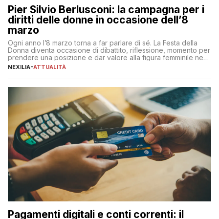
Pier Silvio Berlusconi: la campagna per i
diritti delle donne in occasione dell’8
marzo
Ogni anno l’8 marzo torna a far parlare di sé. La Festa della
Donna diventa occasione di dibattito, riflessione, momento per
prendere una posizione e dar valore alla figura femminile nella
sua complessità e crucialità. A lanciare un messaggio “forte e
NEXILIA
-
ATTUALITÀ
chiaro” quest’anno è stato anche Pier Silvio Berlusconi,
amministratore delegato di Mediaset, che ha […]
Pagamenti digitali e conti correnti: il