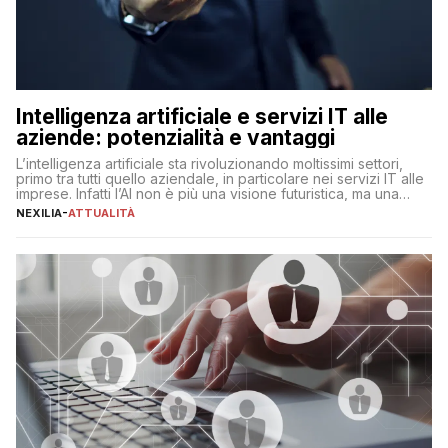
Intelligenza artificiale e servizi IT alle
aziende: potenzialità e vantaggi
L’intelligenza artificiale sta rivoluzionando moltissimi settori,
primo tra tutti quello aziendale, in particolare nei servizi IT alle
imprese. Infatti l’AI non è più una visione futuristica, ma una
realtà operativa che sta portando a un cambio significativo in
NEXILIA
-
ATTUALITÀ
ogni ambito. L’inserimento delle tecnologie di intelligenza
artificiale porta non solo all’ottimizzazione di diverse
operazioni, bensì comporta […]