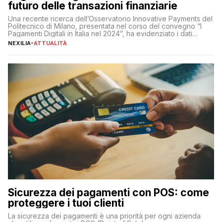
futuro delle transazioni finanziarie
Una recente ricerca dell’Osservatorio Innovative Payments del
Politecnico di Milano, presentata nel corso del convegno “I
Pagamenti Digitali in Italia nel 2024”, ha evidenziato i dati
definitivi del primo semestre 2024 relativamente alle
NEXILIA
-
ATTUALITÀ
transazioni dei pagamenti digitali con carta nel nostro Paese:
223 miliardi di euro. Si ritiene che il totale relativo ai 12 mesi […]
Sicurezza dei pagamenti con POS: come
proteggere i tuoi clienti
La sicurezza dei pagamenti è una priorità per ogni azienda