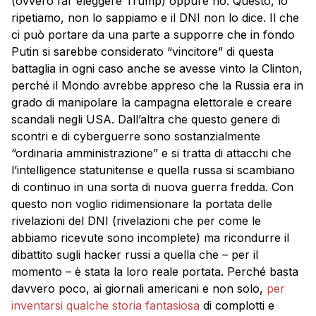
(ovvero far eleggere Trump) oppure no. Questo, lo
ripetiamo, non lo sappiamo e il DNI non lo dice. Il che
ci può portare da una parte a supporre che in fondo
Putin si sarebbe considerato “vincitore” di questa
battaglia in ogni caso anche se avesse vinto la Clinton,
perché il Mondo avrebbe appreso che la Russia era in
grado di manipolare la campagna elettorale e creare
scandali negli USA. Dall’altra che questo genere di
scontri e di cyberguerre sono sostanzialmente
“ordinaria amministrazione” e si tratta di attacchi che
l’intelligence statunitense e quella russa si scambiano
di continuo in una sorta di nuova guerra fredda. Con
questo non voglio ridimensionare la portata delle
rivelazioni del DNI (rivelazioni che per come le
abbiamo ricevute sono incomplete) ma ricondurre il
dibattito sugli hacker russi a quella che – per il
momento – è stata la loro reale portata. Perché basta
davvero poco, ai giornali americani e non solo,
per
inventarsi qualche storia fantasiosa
di complotti e