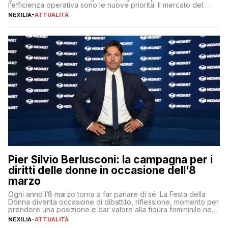
l’efficienza operativa sono le nuove priorità. Il mercato del
lavoro, d’altra parte, è sempre più competitivo con una lotta
NEXILIA
-
ATTUALITÀ
per aggiudicarsi i talenti più validi che si intensifica e le
aspettative dei dipendenti in continua evoluzione. I […]
Pier Silvio Berlusconi: la campagna per i
diritti delle donne in occasione dell’8
marzo
Ogni anno l’8 marzo torna a far parlare di sé. La Festa della
Donna diventa occasione di dibattito, riflessione, momento per
prendere una posizione e dar valore alla figura femminile nella
sua complessità e crucialità. A lanciare un messaggio “forte e
NEXILIA
-
ATTUALITÀ
chiaro” quest’anno è stato anche Pier Silvio Berlusconi,