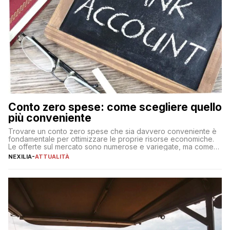
Conto zero spese: come scegliere quello
più conveniente
Trovare un conto zero spese che sia davvero conveniente è
fondamentale per ottimizzare le proprie risorse economiche.
Le offerte sul mercato sono numerose e variegate, ma come
individuare quella più adatta alle proprie esigenze senza
NEXILIA
-
ATTUALITÀ
incorrere in costi nascosti? Optare per un conto zero spese
significa eliminare le spese di gestione che spesso incidono
sul […]