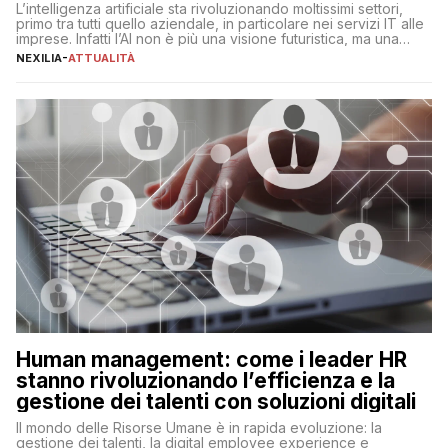
L’intelligenza artificiale sta rivoluzionando moltissimi settori,
primo tra tutti quello aziendale, in particolare nei servizi IT alle
imprese. Infatti l’AI non è più una visione futuristica, ma una
realtà operativa che sta portando a un cambio significativo in
NEXILIA
-
ATTUALITÀ
ogni ambito. L’inserimento delle tecnologie di intelligenza
artificiale porta non solo all’ottimizzazione di diverse
operazioni, bensì comporta […]
Human management: come i leader HR
stanno rivoluzionando l’efficienza e la
gestione dei talenti con soluzioni digitali
Il mondo delle Risorse Umane è in rapida evoluzione: la
gestione dei talenti, la digital employee experience e