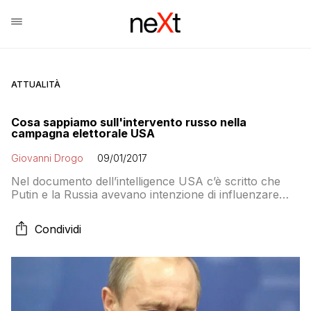
ATTUALITÀ
Cosa sappiamo sull'intervento russo nella
campagna elettorale USA
Giovanni Drogo
09/01/2017
Nel documento dell’intelligence USA c’è scritto che
Putin e la Russia avevano intenzione di influenzare
l’esito del voto. Non c’è scritto però se ci sono riusciti
davvero, e questo è un aspetto fondamentale della
Condividi
questione sul quale ancora non sappiamo nulla