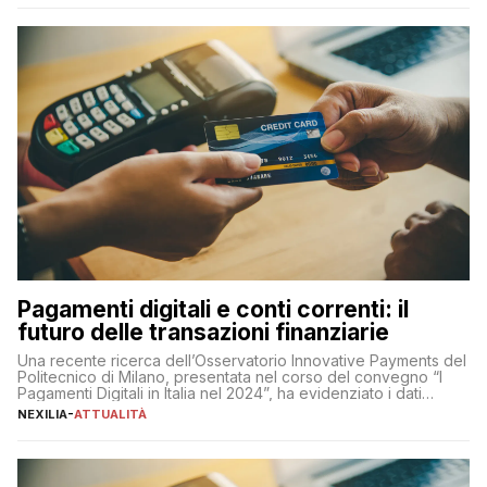
amministratore delegato di Mediaset, che ha […]
Pagamenti digitali e conti correnti: il
futuro delle transazioni finanziarie
Una recente ricerca dell’Osservatorio Innovative Payments del
Politecnico di Milano, presentata nel corso del convegno “I
Pagamenti Digitali in Italia nel 2024”, ha evidenziato i dati
definitivi del primo semestre 2024 relativamente alle
NEXILIA
-
ATTUALITÀ
transazioni dei pagamenti digitali con carta nel nostro Paese:
223 miliardi di euro. Si ritiene che il totale relativo ai 12 mesi […]