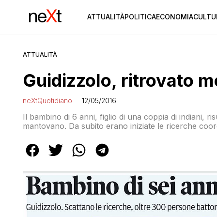
ATTUALITÀ
POLITICA
ECONOMIA
CULTU
ATTUALITÀ
Guidizzolo, ritrovato 
neXtQuotidiano
12/05/2016
Il bambino di 6 anni, figlio di una coppia di indiani, 
mantovano. Da subito erano iniziate le ricerche coor
volontari, andando avanti tutta la notte