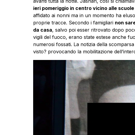
avanti tutta la notte. Jashan, così si chiamav
ieri pomeriggio in centro vicino alle scuol
affidato ai nonni ma in un momento ha eluso 
proprie tracce. Secondo i famigliari
non sare
da casa
, salvo poi esser ritrovato dopo poc
vigili del fuoco, erano state estese anche f
numerosi fossati. La notizia della scomparsa 
visto? provocando la mobilitazione dell’inter