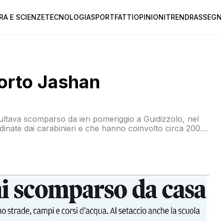
RA E SCIENZE
TECNOLOGIA
SPORT
FATTI
OPINIONI
TREND
RASSEGN
morto Jashan
risultava scomparso da ieri pomeriggio a Guidizzolo, nel
dinate dai carabinieri e che hanno coinvolto circa 200