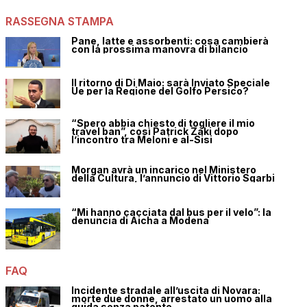
RASSEGNA STAMPA
Pane, latte e assorbenti: cosa cambierà
con la prossima manovra di bilancio
Il ritorno di Di Maio: sarà Inviato Speciale
Ue per la Regione del Golfo Persico?
“Spero abbia chiesto di togliere il mio
travel ban”, così Patrick Zaki dopo
l’incontro tra Meloni e al-Sisi
Morgan avrà un incarico nel Ministero
della Cultura, l’annuncio di Vittorio Sgarbi
“Mi hanno cacciata dal bus per il velo”: la
denuncia di Aicha a Modena
FAQ
Incidente stradale all’uscita di Novara:
morte due donne, arrestato un uomo alla
guida senza patente