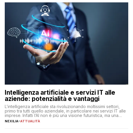
Intelligenza artificiale e servizi IT alle
aziende: potenzialità e vantaggi
L’intelligenza artificiale sta rivoluzionando moltissimi settori,
primo tra tutti quello aziendale, in particolare nei servizi IT alle
imprese. Infatti l’AI non è più una visione futuristica, ma una
realtà operativa che sta portando a un cambio significativo in
NEXILIA
-
ATTUALITÀ
ogni ambito. L’inserimento delle tecnologie di intelligenza
artificiale porta non solo all’ottimizzazione di diverse