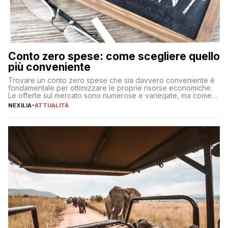
Conto zero spese: come scegliere quello
più conveniente
Trovare un conto zero spese che sia davvero conveniente è
fondamentale per ottimizzare le proprie risorse economiche.
Le offerte sul mercato sono numerose e variegate, ma come
individuare quella più adatta alle proprie esigenze senza
NEXILIA
-
ATTUALITÀ
incorrere in costi nascosti? Optare per un conto zero spese
significa eliminare le spese di gestione che spesso incidono
sul […]