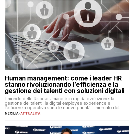
operazioni, bensì comporta […]
Human management: come i leader HR
stanno rivoluzionando l’efficienza e la
gestione dei talenti con soluzioni digitali
Il mondo delle Risorse Umane è in rapida evoluzione: la
gestione dei talenti, la digital employee experience e
l’efficienza operativa sono le nuove priorità. Il mercato del
lavoro, d’altra parte, è sempre più competitivo con una lotta
NEXILIA
-
ATTUALITÀ
per aggiudicarsi i talenti più validi che si intensifica e le
aspettative dei dipendenti in continua evoluzione. I […]