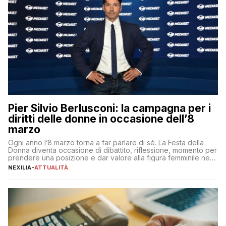
Pier Silvio Berlusconi: la campagna per i
diritti delle donne in occasione dell’8
marzo
Ogni anno l’8 marzo torna a far parlare di sé. La Festa della
Donna diventa occasione di dibattito, riflessione, momento per
prendere una posizione e dar valore alla figura femminile nella
sua complessità e crucialità. A lanciare un messaggio “forte e
NEXILIA
-
ATTUALITÀ
chiaro” quest’anno è stato anche Pier Silvio Berlusconi,
amministratore delegato di Mediaset, che ha […]