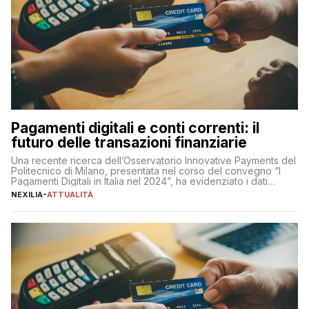
Pagamenti digitali e conti correnti: il
futuro delle transazioni finanziarie
Una recente ricerca dell’Osservatorio Innovative Payments del
Politecnico di Milano, presentata nel corso del convegno “I
Pagamenti Digitali in Italia nel 2024”, ha evidenziato i dati
definitivi del primo semestre 2024 relativamente alle
NEXILIA
-
ATTUALITÀ
transazioni dei pagamenti digitali con carta nel nostro Paese:
223 miliardi di euro. Si ritiene che il totale relativo ai 12 mesi […]