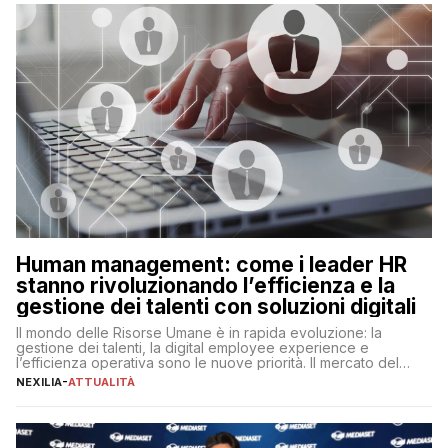
operazioni, bensì comporta […]
Human management: come i leader HR
stanno rivoluzionando l’efficienza e la
gestione dei talenti con soluzioni digitali
Il mondo delle Risorse Umane è in rapida evoluzione: la
gestione dei talenti, la digital employee experience e
l’efficienza operativa sono le nuove priorità. Il mercato del
lavoro, d’altra parte, è sempre più competitivo con una lotta
NEXILIA
-
ATTUALITÀ
per aggiudicarsi i talenti più validi che si intensifica e le
aspettative dei dipendenti in continua evoluzione. I […]