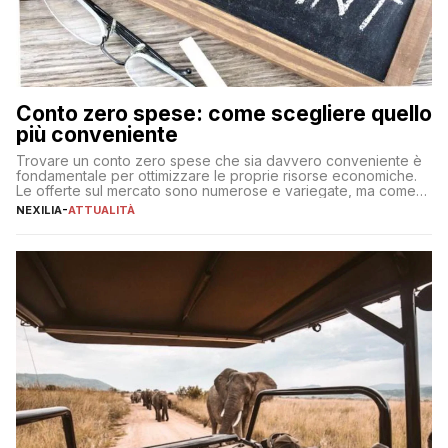
Conto zero spese: come scegliere quello
più conveniente
Trovare un conto zero spese che sia davvero conveniente è
fondamentale per ottimizzare le proprie risorse economiche.
Le offerte sul mercato sono numerose e variegate, ma come
individuare quella più adatta alle proprie esigenze senza
NEXILIA
-
ATTUALITÀ
incorrere in costi nascosti? Optare per un conto zero spese
significa eliminare le spese di gestione che spesso incidono
sul […]