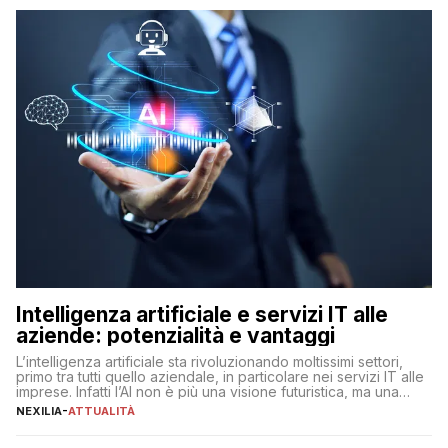
Intelligenza artificiale e servizi IT alle
aziende: potenzialità e vantaggi
L’intelligenza artificiale sta rivoluzionando moltissimi settori,
primo tra tutti quello aziendale, in particolare nei servizi IT alle
imprese. Infatti l’AI non è più una visione futuristica, ma una
realtà operativa che sta portando a un cambio significativo in
NEXILIA
-
ATTUALITÀ
ogni ambito. L’inserimento delle tecnologie di intelligenza
artificiale porta non solo all’ottimizzazione di diverse