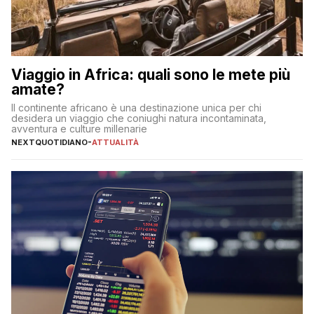
Viaggio in Africa: quali sono le mete più
amate?
Il continente africano è una destinazione unica per chi
desidera un viaggio che coniughi natura incontaminata,
avventura e culture millenarie
NEXTQUOTIDIANO
-
ATTUALITÀ