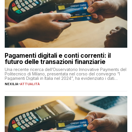
Pagamenti digitali e conti correnti: il
futuro delle transazioni finanziarie
Una recente ricerca dell’Osservatorio Innovative Payments del
Politecnico di Milano, presentata nel corso del convegno “I
Pagamenti Digitali in Italia nel 2024”, ha evidenziato i dati
definitivi del primo semestre 2024 relativamente alle
NEXILIA
-
ATTUALITÀ
transazioni dei pagamenti digitali con carta nel nostro Paese:
223 miliardi di euro. Si ritiene che il totale relativo ai 12 mesi […]