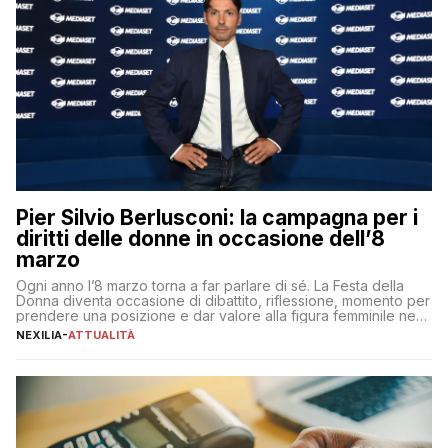
Pier Silvio Berlusconi: la campagna per i
diritti delle donne in occasione dell’8
marzo
Ogni anno l’8 marzo torna a far parlare di sé. La Festa della
Donna diventa occasione di dibattito, riflessione, momento per
prendere una posizione e dar valore alla figura femminile nella
sua complessità e crucialità. A lanciare un messaggio “forte e
NEXILIA
-
ATTUALITÀ
chiaro” quest’anno è stato anche Pier Silvio Berlusconi,
amministratore delegato di Mediaset, che ha […]