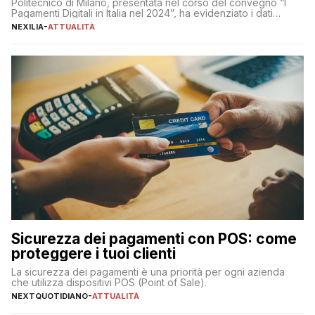
Politecnico di Milano, presentata nel corso del convegno “I
Pagamenti Digitali in Italia nel 2024”, ha evidenziato i dati
definitivi del primo semestre 2024 relativamente alle
NEXILIA
-
ATTUALITÀ
transazioni dei pagamenti digitali con carta nel nostro Paese:
223 miliardi di euro. Si ritiene che il totale relativo ai 12 mesi […]
Sicurezza dei pagamenti con POS: come
proteggere i tuoi clienti
La sicurezza dei pagamenti è una priorità per ogni azienda
che utilizza dispositivi POS (Point of Sale).
NEXTQUOTIDIANO
-
ATTUALITÀ