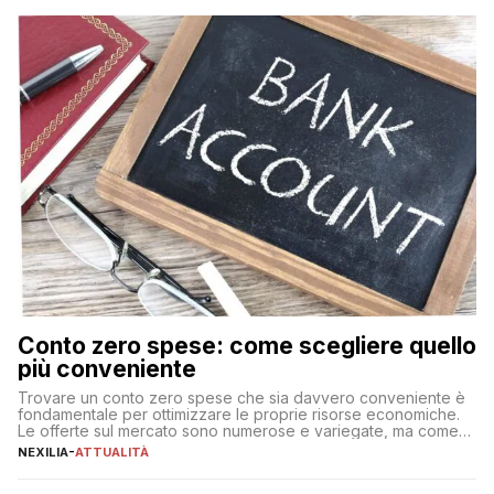
Conto zero spese: come scegliere quello
più conveniente
Trovare un conto zero spese che sia davvero conveniente è
fondamentale per ottimizzare le proprie risorse economiche.
Le offerte sul mercato sono numerose e variegate, ma come
individuare quella più adatta alle proprie esigenze senza
NEXILIA
-
ATTUALITÀ
incorrere in costi nascosti? Optare per un conto zero spese
significa eliminare le spese di gestione che spesso incidono