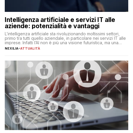
Intelligenza artificiale e servizi IT alle
aziende: potenzialità e vantaggi
L’intelligenza artificiale sta rivoluzionando moltissimi settori,
primo tra tutti quello aziendale, in particolare nei servizi IT alle
imprese. Infatti l’AI non è più una visione futuristica, ma una
realtà operativa che sta portando a un cambio significativo in
NEXILIA
-
ATTUALITÀ
ogni ambito. L’inserimento delle tecnologie di intelligenza
artificiale porta non solo all’ottimizzazione di diverse
operazioni, bensì comporta […]