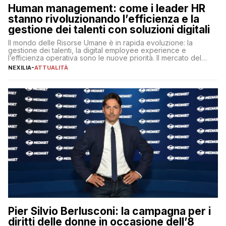
Human management: come i leader HR
stanno rivoluzionando l’efficienza e la
gestione dei talenti con soluzioni digitali
Il mondo delle Risorse Umane è in rapida evoluzione: la
gestione dei talenti, la digital employee experience e
l’efficienza operativa sono le nuove priorità. Il mercato del
lavoro, d’altra parte, è sempre più competitivo con una lotta
NEXILIA
-
ATTUALITÀ
per aggiudicarsi i talenti più validi che si intensifica e le
aspettative dei dipendenti in continua evoluzione. I […]
Pier Silvio Berlusconi: la campagna per i
diritti delle donne in occasione dell’8