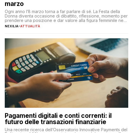
marzo
Ogni anno l’8 marzo torna a far parlare di sé. La Festa della
Donna diventa occasione di dibattito, riflessione, momento per
prendere una posizione e dar valore alla figura femminile nella
sua complessità e crucialità. A lanciare un messaggio “forte e
NEXILIA
-
ATTUALITÀ
chiaro” quest’anno è stato anche Pier Silvio Berlusconi,
amministratore delegato di Mediaset, che ha […]
Pagamenti digitali e conti correnti: il
futuro delle transazioni finanziarie
Una recente ricerca dell’Osservatorio Innovative Payments del