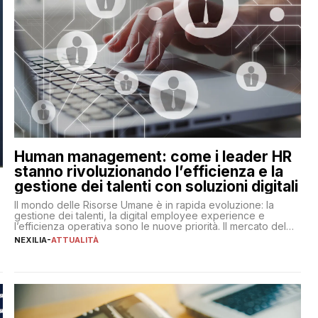
Human management: come i leader HR
stanno rivoluzionando l’efficienza e la
gestione dei talenti con soluzioni digitali
Il mondo delle Risorse Umane è in rapida evoluzione: la
gestione dei talenti, la digital employee experience e
l’efficienza operativa sono le nuove priorità. Il mercato del
lavoro, d’altra parte, è sempre più competitivo con una lotta
NEXILIA
-
ATTUALITÀ
per aggiudicarsi i talenti più validi che si intensifica e le
aspettative dei dipendenti in continua evoluzione. I […]