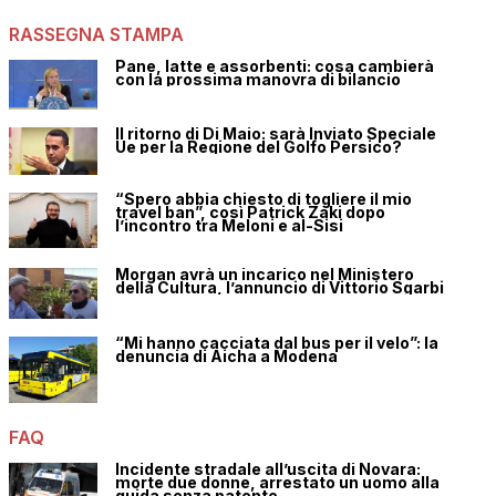
RASSEGNA STAMPA
Pane, latte e assorbenti: cosa cambierà
con la prossima manovra di bilancio
Il ritorno di Di Maio: sarà Inviato Speciale
Ue per la Regione del Golfo Persico?
“Spero abbia chiesto di togliere il mio
travel ban”, così Patrick Zaki dopo
l’incontro tra Meloni e al-Sisi
Morgan avrà un incarico nel Ministero
della Cultura, l’annuncio di Vittorio Sgarbi
“Mi hanno cacciata dal bus per il velo”: la
denuncia di Aicha a Modena
FAQ
Incidente stradale all’uscita di Novara:
morte due donne, arrestato un uomo alla
guida senza patente