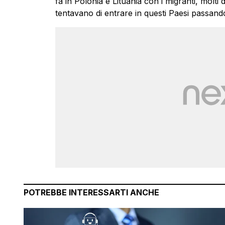
fa in Polonia e Lituania con i migranti, molti
tentavano di entrare in questi Paesi passando
POTREBBE INTERESSARTI ANCHE