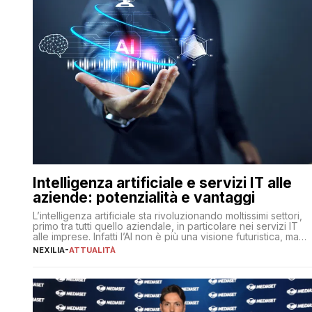
Intelligenza artificiale e servizi IT alle
aziende: potenzialità e vantaggi
L’intelligenza artificiale sta rivoluzionando moltissimi settori,
primo tra tutti quello aziendale, in particolare nei servizi IT
alle imprese. Infatti l’AI non è più una visione futuristica, ma
una realtà operativa che sta portando a un cambio
NEXILIA
-
ATTUALITÀ
significativo in ogni ambito. L’inserimento delle tecnologie di
intelligenza artificiale porta non solo all’ottimizzazione di
diverse operazioni, bensì comporta […]