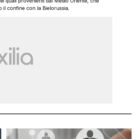
 dei quali provenienti dal Medio Oriente, che
 il confine con la Bielorussia.