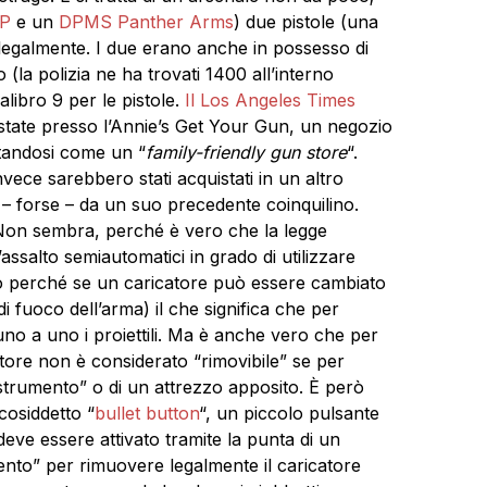
&P
e un
DPMS Panther Arms
) due pistole (una
egalmente. I due erano anche in possesso di
to (la polizia ne ha trovati 1400 all’interno
alibro 9 per le pistole.
Il Los Angeles Times
state presso l’Annie’s Get Your Gun, un negozio
ntandosi come un “
family-friendly gun store
“.
nvece sarebbero stati acquistati in un altro
 forse – da un suo precedente coinquilino.
”? Non sembra, perché è vero che la legge
d’assalto semiautomatici in grado di utilizzare
esto perché se un caricatore può essere cambiato
di fuoco dell’arma) il che significa che per
e uno a uno i proiettili. Ma è anche vero che per
catore non è considerato “rimovibile” se per
strumento” o di un attrezzo apposito. È però
 cosiddetto “
bullet button
“, un piccolo pulsante
deve essere attivato tramite la punta di un
umento” per rimuovere legalmente il caricatore