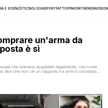
RA E SCIENZE
TECNOLOGIA
SPORT
FATTI
OPINIONI
TREND
RASSEGN
comprare un'arma da
posta è sì
arsenale che avevano acquistato legalmente, così come
uno dice che non c’è un rapporto tra armi in circolazione