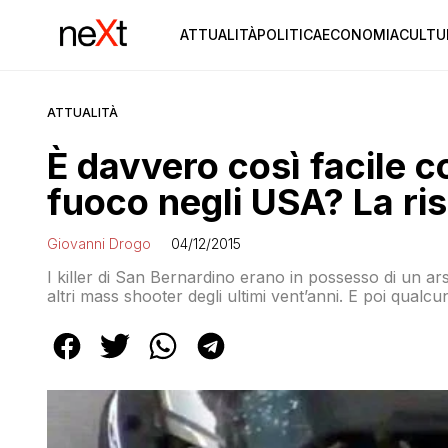
ATTUALITÀ
POLITICA
ECONOMIA
CULTU
ATTUALITÀ
È davvero così facile 
fuoco negli USA? La ris
Giovanni Drogo
04/12/2015
I killer di San Bernardino erano in possesso di un 
altri mass shooter degli ultimi vent’anni. E poi qualc
e violenza