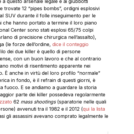
e a questo arsenale legale e ai giubbotti
ate trovate 12 “pipes bombs”, ordigni esplosivi
dal SUV durante il folle inseguimento per le
mi che hanno portato a termine il loro piano
ional Center sono stati esplosi 65/75 colpi
lano di precisione chirurgica nell’assalto),
ga (le forze dell’ordine,
dice il conteggio
filo dei due killer è quello di persone
itense, con un buon lavoro e che al contrario
ano motivi di risentimento apparente nei
. È anche in virtù del loro profilo “normale”
 in fondo, è il refrain di questi giorni, è
a fuoco. E se andiamo a guardare la storia
maggior parte dei killer possedeva regolarmente
izzato
62
mass shootings
(sparatorie nelle quali
rsone) avvenuti tra il 1982 e il 2012 (
qui la lista
si gli assassini avevano comprato legalmente le