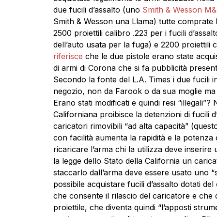
due fucili d’assalto (uno
Smith & Wesson M
Smith & Wesson una Llama) tutte comprate l
2500 proiettili calibro .223 per i fucili d’assal
dell’auto usata per la fuga) e 2200 proiettili c
riferisce
che le due pistole erano state acqui
di armi di Corona che si fa pubblicità prese
Secondo la fonte del L.A. Times i due fucili i
negozio, non da Farook o da sua moglie ma –
Erano stati modificati e quindi resi “illegali
Californiana proibisce la detenzioni di fucili 
caricatori rimovibili “ad alta capacità” (qu
con facilità aumenta la rapidità e la potenza 
ricaricare l’arma chi la utilizza deve inserir
la legge dello Stato della California un cari
staccarlo dall’arma deve essere usato uno “
possibile acquistare fucili d’assalto dotati del
che consente il rilascio del caricatore e che 
proiettile, che diventa quindi “l’apposti str