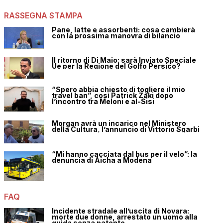
RASSEGNA STAMPA
Pane, latte e assorbenti: cosa cambierà
con la prossima manovra di bilancio
Il ritorno di Di Maio: sarà Inviato Speciale
Ue per la Regione del Golfo Persico?
“Spero abbia chiesto di togliere il mio
travel ban”, così Patrick Zaki dopo
l’incontro tra Meloni e al-Sisi
Morgan avrà un incarico nel Ministero
della Cultura, l’annuncio di Vittorio Sgarbi
“Mi hanno cacciata dal bus per il velo”: la
denuncia di Aicha a Modena
FAQ
Incidente stradale all’uscita di Novara:
morte due donne, arrestato un uomo alla
guida senza patente