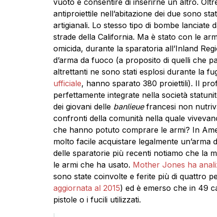
vuoto e consentire di inserirne un altro. Oltr
antiproiettile nell’abitazione dei due sono st
artigianali. Lo stesso tipo di bombe lanciate 
strade della California. Ma è stato con le ar
omicida, durante la sparatoria all’Inland Reg
d’arma da fuoco (a proposito di quelli che par
altrettanti ne sono stati esplosi durante la fu
ufficiale
, hanno sparato 380 proiettili). Il pro
perfettamente integrate nella società statun
dei giovani delle
banlieue
francesi non nutriv
confronti della comunità nella quale vivevano
che hanno potuto comprare le armi? In America
molto facile acquistare legalmente un’arma d
delle sparatorie più recenti notiamo che la 
le armi che ha usato.
Mother Jones ha anal
sono state coinvolte e ferite più di quattro pe
aggiornata al 2015
) ed è emerso che in 49 ca
pistole o i fucili utilizzati.