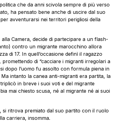
olitica che da anni scivola sempre di più verso
sato, ha pensato bene anche di uscire dal suo
per avventurarsi nei territori perigliosi della
 alla Camera, decide di partecipare a un flash-
anto) contro un migrante marocchino allora
a di 17. In quell’occasione definì il ragazzo
, promettendo di “cacciare i migranti irregolari a
mesi dopo l’uomo fu assolto con formula piena in
a intanto la canea anti-migranti era partita, la
riplicò in breve i suoi voti e del migrante
ia mai chiesto scusa, né al migrante né ai suoi
 si ritrova premiato dal suo partito con il ruolo
alla carriera, insomma.