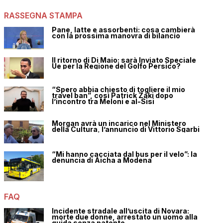
RASSEGNA STAMPA
Pane, latte e assorbenti: cosa cambierà
con la prossima manovra di bilancio
Il ritorno di Di Maio: sarà Inviato Speciale
Ue per la Regione del Golfo Persico?
“Spero abbia chiesto di togliere il mio
travel ban”, così Patrick Zaki dopo
l’incontro tra Meloni e al-Sisi
Morgan avrà un incarico nel Ministero
della Cultura, l’annuncio di Vittorio Sgarbi
“Mi hanno cacciata dal bus per il velo”: la
denuncia di Aicha a Modena
FAQ
Incidente stradale all’uscita di Novara:
morte due donne, arrestato un uomo alla
guida senza patente