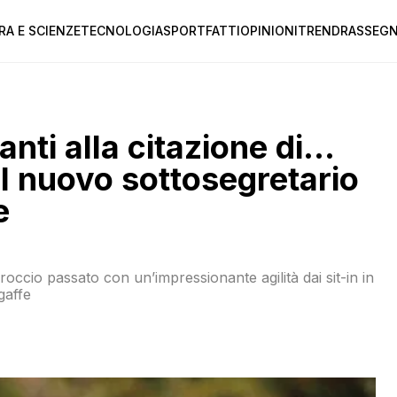
RA E SCIENZE
TECNOLOGIA
SPORT
FATTI
OPINIONI
TREND
RASSEGN
nti alla citazione di…
il nuovo sottosegretario
e
occio passato con un’impressionante agilità dai sit-in in
gaffe