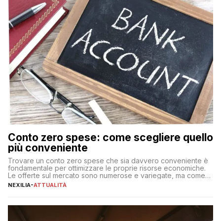
Conto zero spese: come scegliere quello
più conveniente
Trovare un conto zero spese che sia davvero conveniente è
fondamentale per ottimizzare le proprie risorse economiche.
Le offerte sul mercato sono numerose e variegate, ma come
individuare quella più adatta alle proprie esigenze senza
NEXILIA
-
ATTUALITÀ
incorrere in costi nascosti? Optare per un conto zero spese
significa eliminare le spese di gestione che spesso incidono
sul […]