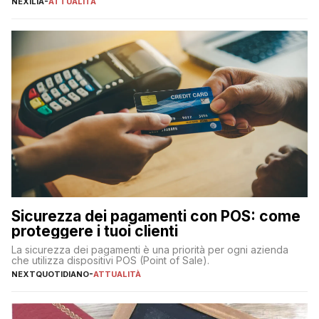
NEXILIA
-
ATTUALITÀ
transazioni dei pagamenti digitali con carta nel nostro Paese:
223 miliardi di euro. Si ritiene che il totale relativo ai 12 mesi […]
Sicurezza dei pagamenti con POS: come
proteggere i tuoi clienti
La sicurezza dei pagamenti è una priorità per ogni azienda
che utilizza dispositivi POS (Point of Sale).
NEXTQUOTIDIANO
-
ATTUALITÀ