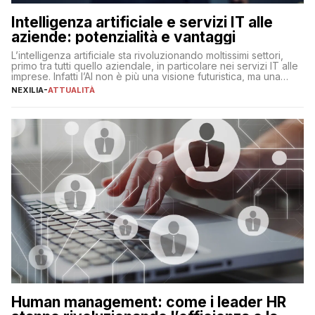
Intelligenza artificiale e servizi IT alle
aziende: potenzialità e vantaggi
L’intelligenza artificiale sta rivoluzionando moltissimi settori,
primo tra tutti quello aziendale, in particolare nei servizi IT alle
imprese. Infatti l’AI non è più una visione futuristica, ma una
realtà operativa che sta portando a un cambio significativo in
NEXILIA
-
ATTUALITÀ
ogni ambito. L’inserimento delle tecnologie di intelligenza
artificiale porta non solo all’ottimizzazione di diverse
operazioni, bensì comporta […]
Human management: come i leader HR