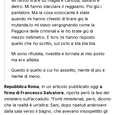
Mi fanno tirare su maglia e canotta, davanti e
dietro. Mi fanno slacciare il reggiseno. Poi giù i
pantaloni. Ma la cosa scioccante è stata
quando mi hanno chiesto di tirare giù le
mutande.Io mi stavo vergognando come la
Peggiore delle criminali e le ho tirate giù di
mezzo millimetro. E loro mi hanno risposto
quello che ho scritto, sul ciclo e bla bla bla.
Mi sono rifiutata, rivestita e tornata al mio posto
ma ero allibita.
Questo è quello a cui ho assistito, niente di più e
niente di meno.
Repubblica Roma
, in un articolo pubblicato oggi
a
firma di Francesco Salvatore
, riporta però la tesi del
ministero sull’accaduto: “Fonti ministeriali, però, dicono
che la realtà è un’altra: Sani, dopo ripetuti andirivieni
dalla sala verso il bagno, che avevano insospettito gli