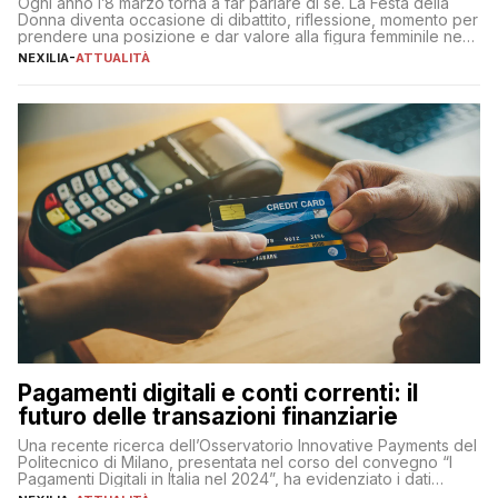
Ogni anno l’8 marzo torna a far parlare di sé. La Festa della
Donna diventa occasione di dibattito, riflessione, momento per
prendere una posizione e dar valore alla figura femminile nella
sua complessità e crucialità. A lanciare un messaggio “forte e
NEXILIA
-
ATTUALITÀ
chiaro” quest’anno è stato anche Pier Silvio Berlusconi,
amministratore delegato di Mediaset, che ha […]
Pagamenti digitali e conti correnti: il
futuro delle transazioni finanziarie
Una recente ricerca dell’Osservatorio Innovative Payments del
Politecnico di Milano, presentata nel corso del convegno “I
Pagamenti Digitali in Italia nel 2024”, ha evidenziato i dati
definitivi del primo semestre 2024 relativamente alle