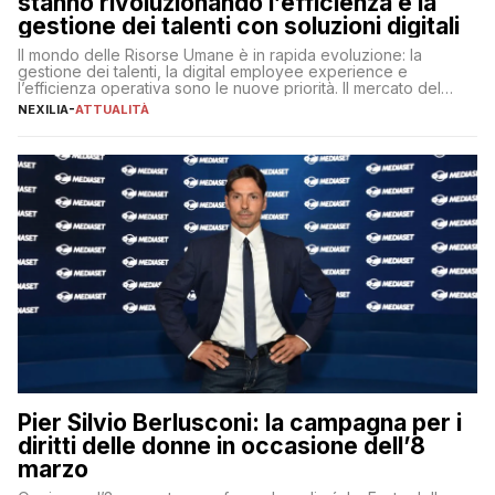
stanno rivoluzionando l’efficienza e la
gestione dei talenti con soluzioni digitali
Il mondo delle Risorse Umane è in rapida evoluzione: la
gestione dei talenti, la digital employee experience e
l’efficienza operativa sono le nuove priorità. Il mercato del
lavoro, d’altra parte, è sempre più competitivo con una lotta
NEXILIA
-
ATTUALITÀ
per aggiudicarsi i talenti più validi che si intensifica e le
aspettative dei dipendenti in continua evoluzione. I […]
Pier Silvio Berlusconi: la campagna per i
diritti delle donne in occasione dell’8
marzo