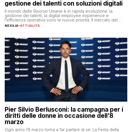
gestione dei talenti con soluzioni digitali
Il mondo delle Risorse Umane è in rapida evoluzione: la
gestione dei talenti, la digital employee experience e
l’efficienza operativa sono le nuove priorità. Il mercato del
lavoro, d’altra parte, è sempre più competitivo con una lotta
NEXILIA
-
ATTUALITÀ
per aggiudicarsi i talenti più validi che si intensifica e le
aspettative dei dipendenti in continua evoluzione. I […]
Pier Silvio Berlusconi: la campagna per i
diritti delle donne in occasione dell’8
marzo
Ogni anno l’8 marzo torna a far parlare di sé. La Festa della