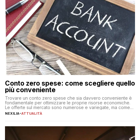
Conto zero spese: come scegliere quello
più conveniente
Trovare un conto zero spese che sia davvero conveniente è
fondamentale per ottimizzare le proprie risorse economiche.
Le offerte sul mercato sono numerose e variegate, ma come
individuare quella più adatta alle proprie esigenze senza
NEXILIA
-
ATTUALITÀ
incorrere in costi nascosti? Optare per un conto zero spese
significa eliminare le spese di gestione che spesso incidono
sul […]