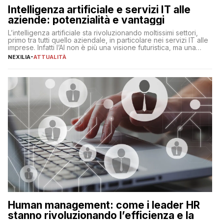
Intelligenza artificiale e servizi IT alle
aziende: potenzialità e vantaggi
L’intelligenza artificiale sta rivoluzionando moltissimi settori,
primo tra tutti quello aziendale, in particolare nei servizi IT alle
imprese. Infatti l’AI non è più una visione futuristica, ma una
realtà operativa che sta portando a un cambio significativo in
NEXILIA
-
ATTUALITÀ
ogni ambito. L’inserimento delle tecnologie di intelligenza
artificiale porta non solo all’ottimizzazione di diverse
operazioni, bensì comporta […]
Human management: come i leader HR
stanno rivoluzionando l’efficienza e la