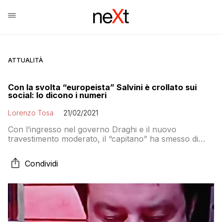
ATTUALITÀ
Con la svolta “europeista” Salvini è crollato sui
social: lo dicono i numeri
Lorenzo Tosa
21/02/2021
Con l’ingresso nel governo Draghi e il nuovo
travestimento moderato, il “capitano” ha smesso di
nutrire la Bestia dei temi su cui in questi anni ha
costruito la sua propaganda in rete portandolo fino a
Condividi
lambire il 40% e intossicando i social. Tutti i numeri di
un crollo annunciato