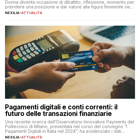
Donna diventa occasione di dibattito, riflessione, momento per
prendere una posizione e dar valore alla figura femminile nella
sua complessità e crucialità. A lanciare un messaggio “forte e
NEXILIA
-
ATTUALITÀ
chiaro” quest’anno è stato anche Pier Silvio Berlusconi,
amministratore delegato di Mediaset, che ha […]
Pagamenti digitali e conti correnti: il
futuro delle transazioni finanziarie
Una recente ricerca dell’Osservatorio Innovative Payments del
Politecnico di Milano, presentata nel corso del convegno “I
Pagamenti Digitali in Italia nel 2024”, ha evidenziato i dati
definitivi del primo semestre 2024 relativamente alle
NEXILIA
-
ATTUALITÀ