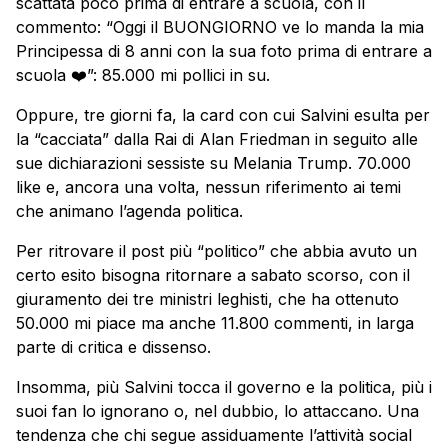
scattata poco prima di entrare a scuola, con il
commento: “Oggi il BUONGIORNO ve lo manda la mia
Principessa di 8 anni con la sua foto prima di entrare a
scuola
❤️”: 85.000 mi pollici in su.
Oppure, tre giorni fa, la card con cui Salvini esulta per
la “cacciata” dalla Rai di Alan Friedman in seguito alle
sue dichiarazioni sessiste su Melania Trump. 70.000
like e, ancora una volta, nessun riferimento ai temi
che animano l’agenda politica.
Per ritrovare il post più “politico” che abbia avuto un
certo esito bisogna ritornare a sabato scorso, con il
giuramento dei tre ministri leghisti, che ha ottenuto
50.000 mi piace ma anche 11.800 commenti, in larga
parte di critica e dissenso.
Insomma, più Salvini tocca il governo e la politica, più i
suoi fan lo ignorano o, nel dubbio, lo attaccano. Una
tendenza che chi segue assiduamente l’attività social