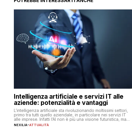
POTREBBE INTERESSARTI ANCHE
Intelligenza artificiale e servizi IT alle
aziende: potenzialità e vantaggi
L’intelligenza artificiale sta rivoluzionando moltissimi settori,
primo tra tutti quello aziendale, in particolare nei servizi IT
alle imprese. Infatti l’AI non è più una visione futuristica, ma
una realtà operativa che sta portando a un cambio
NEXILIA
-
ATTUALITÀ
significativo in ogni ambito. L’inserimento delle tecnologie di