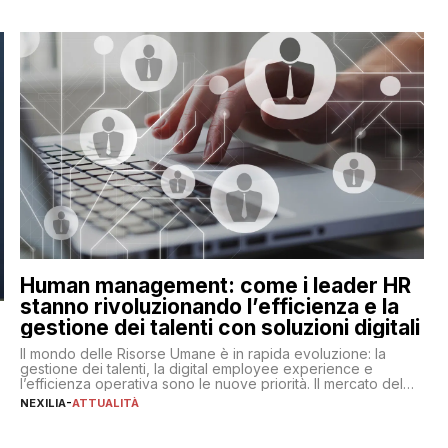
Human management: come i leader HR
stanno rivoluzionando l’efficienza e la
gestione dei talenti con soluzioni digitali
Il mondo delle Risorse Umane è in rapida evoluzione: la
gestione dei talenti, la digital employee experience e
l’efficienza operativa sono le nuove priorità. Il mercato del
lavoro, d’altra parte, è sempre più competitivo con una lotta
NEXILIA
-
ATTUALITÀ
per aggiudicarsi i talenti più validi che si intensifica e le
aspettative dei dipendenti in continua evoluzione. I […]