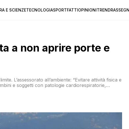
RA E SCIENZE
TECNOLOGIA
SPORT
FATTI
OPINIONI
TREND
RASSEGN
ta a non aprire porte e
ite. L’assessorato all’ambiente: “Evitare attività fisica e
ambini e soggetti con patologie cardiorespiratorie,
anche di aprire porte e finestre”