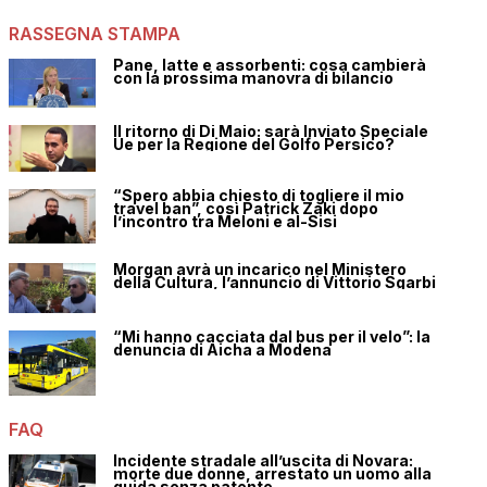
RASSEGNA STAMPA
Pane, latte e assorbenti: cosa cambierà
con la prossima manovra di bilancio
Il ritorno di Di Maio: sarà Inviato Speciale
Ue per la Regione del Golfo Persico?
“Spero abbia chiesto di togliere il mio
travel ban”, così Patrick Zaki dopo
l’incontro tra Meloni e al-Sisi
Morgan avrà un incarico nel Ministero
della Cultura, l’annuncio di Vittorio Sgarbi
“Mi hanno cacciata dal bus per il velo”: la
denuncia di Aicha a Modena
FAQ
Incidente stradale all’uscita di Novara:
morte due donne, arrestato un uomo alla
guida senza patente