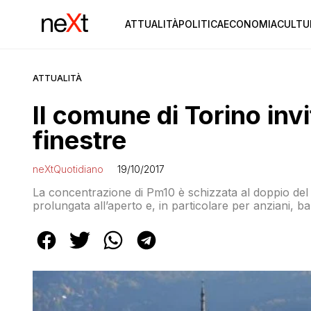
ATTUALITÀ
POLITICA
ECONOMIA
CULTU
ATTUALITÀ
Il comune di Torino invi
finestre
neXtQuotidiano
19/10/2017
La concentrazione di Pm10 è schizzata al doppio del lim
prolungata all’aperto e, in particolare per anziani, b
rimanere il più possibile in ambienti chiusi, evitando 