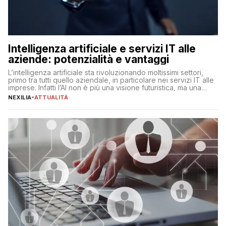
Intelligenza artificiale e servizi IT alle
aziende: potenzialità e vantaggi
L’intelligenza artificiale sta rivoluzionando moltissimi settori,
primo tra tutti quello aziendale, in particolare nei servizi IT alle
imprese. Infatti l’AI non è più una visione futuristica, ma una
realtà operativa che sta portando a un cambio significativo in
NEXILIA
-
ATTUALITÀ
ogni ambito. L’inserimento delle tecnologie di intelligenza
artificiale porta non solo all’ottimizzazione di diverse
operazioni, bensì comporta […]