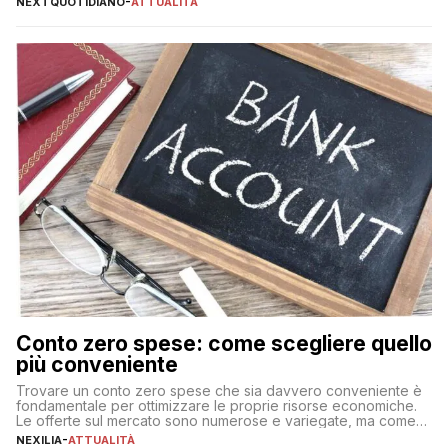
NEXTQUOTIDIANO
-
ATTUALITÀ
Conto zero spese: come scegliere quello
più conveniente
Trovare un conto zero spese che sia davvero conveniente è
fondamentale per ottimizzare le proprie risorse economiche.
Le offerte sul mercato sono numerose e variegate, ma come
individuare quella più adatta alle proprie esigenze senza
NEXILIA
-
ATTUALITÀ