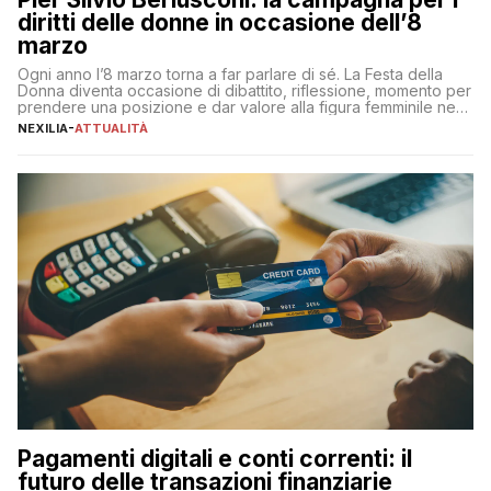
diritti delle donne in occasione dell’8
marzo
Ogni anno l’8 marzo torna a far parlare di sé. La Festa della
Donna diventa occasione di dibattito, riflessione, momento per
prendere una posizione e dar valore alla figura femminile nella
sua complessità e crucialità. A lanciare un messaggio “forte e
NEXILIA
-
ATTUALITÀ
chiaro” quest’anno è stato anche Pier Silvio Berlusconi,
amministratore delegato di Mediaset, che ha […]
Pagamenti digitali e conti correnti: il
futuro delle transazioni finanziarie