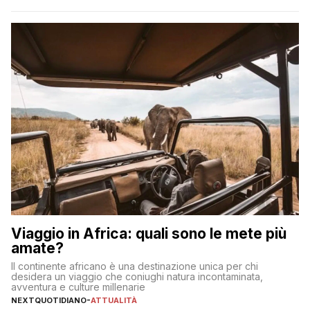
incorrere in costi nascosti? Optare per un conto zero spese
significa eliminare le spese di gestione che spesso incidono
sul […]
Viaggio in Africa: quali sono le mete più
amate?
Il continente africano è una destinazione unica per chi
desidera un viaggio che coniughi natura incontaminata,
avventura e culture millenarie
NEXTQUOTIDIANO
-
ATTUALITÀ