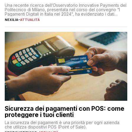
Una recente ricerca dell’Osservatorio Innovative Payments del
Politecnico di Milano, presentata nel corso del convegno “I
Pagamenti Digitali in Italia nel 2024”, ha evidenziato i dati
definitivi del primo semestre 2024 relativamente alle
NEXILIA
-
ATTUALITÀ
transazioni dei pagamenti digitali con carta nel nostro Paese:
223 miliardi di euro. Si ritiene che il totale relativo ai 12 mesi […]
Sicurezza dei pagamenti con POS: come
proteggere i tuoi clienti
La sicurezza dei pagamenti è una priorità per ogni azienda
che utilizza dispositivi POS (Point of Sale).