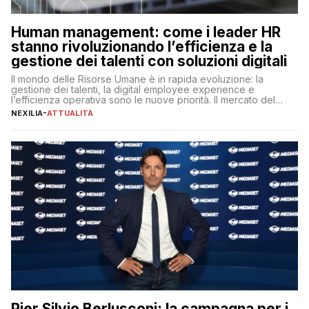
Human management: come i leader HR
stanno rivoluzionando l’efficienza e la
gestione dei talenti con soluzioni digitali
Il mondo delle Risorse Umane è in rapida evoluzione: la
gestione dei talenti, la digital employee experience e
l’efficienza operativa sono le nuove priorità. Il mercato del
lavoro, d’altra parte, è sempre più competitivo con una lotta
NEXILIA
-
ATTUALITÀ
per aggiudicarsi i talenti più validi che si intensifica e le
aspettative dei dipendenti in continua evoluzione. I […]
Pier Silvio Berlusconi: la campagna per i