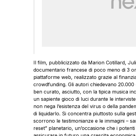
Il film, pubblicizzato da Marion Cotillard, J
documentario francese di poco meno di 3 or
piattaforme web, realizzato grazie al finanzia
crowdfunding. Gli autori chiedevano 20.000
ben curato, asciutto, con la tipica musica inc
un sapiente gioco di luci durante le interviste
non nega l’esistenza del virus o della pand
di liquidarlo. Si concentra piuttosto sulla ge
scorrono le testimonianze e le immagini – sa
reset” planetario, un’occasione che i potent
assicurare in futuro una crescita economica 