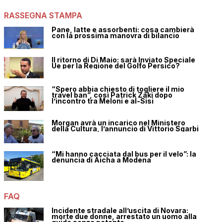
RASSEGNA STAMPA
Pane, latte e assorbenti: cosa cambierà
con la prossima manovra di bilancio
Il ritorno di Di Maio: sarà Inviato Speciale
Ue per la Regione del Golfo Persico?
“Spero abbia chiesto di togliere il mio
travel ban”, così Patrick Zaki dopo
l’incontro tra Meloni e al-Sisi
Morgan avrà un incarico nel Ministero
della Cultura, l’annuncio di Vittorio Sgarbi
“Mi hanno cacciata dal bus per il velo”: la
denuncia di Aicha a Modena
FAQ
Incidente stradale all’uscita di Novara:
morte due donne, arrestato un uomo alla