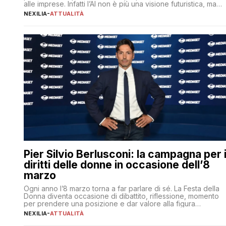
alle imprese. Infatti l’AI non è più una visione futuristica, ma
una realtà operativa che sta portando a un cambio
NEXILIA
-
ATTUALITÀ
significativo in ogni ambito. L’inserimento delle tecnologie di
intelligenza artificiale porta non solo all’ottimizzazione di
diverse operazioni, bensì comporta […]
Pier Silvio Berlusconi: la campagna per 
diritti delle donne in occasione dell’8
marzo
Ogni anno l’8 marzo torna a far parlare di sé. La Festa della
Donna diventa occasione di dibattito, riflessione, momento
per prendere una posizione e dar valore alla figura
femminile nella sua complessità e crucialità. A lanciare un
NEXILIA
-
ATTUALITÀ
messaggio “forte e chiaro” quest’anno è stato anche Pier