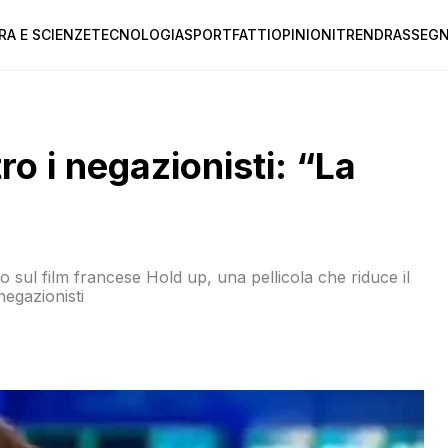
RA E SCIENZE
TECNOLOGIA
SPORT
FATTI
OPINIONI
TREND
RASSEGN
o i negazionisti: “La
 sul film francese Hold up, una pellicola che riduce il
egazionisti