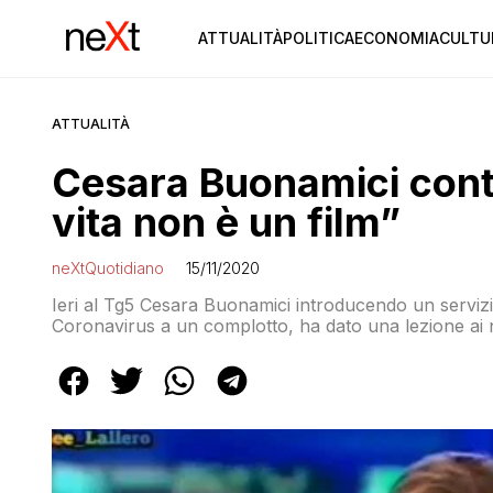
ATTUALITÀ
POLITICA
ECONOMIA
CULTU
ATTUALITÀ
Cesara Buonamici contr
vita non è un film”
neXtQuotidiano
15/11/2020
Ieri al Tg5 Cesara Buonamici introducendo un servizio
Coronavirus a un complotto, ha dato una lezione ai n