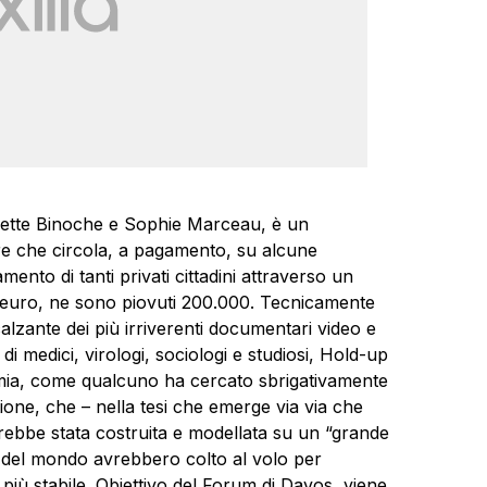
uliette Binoche e Sophie Marceau, è un
e che circola, a pagamento, su alcune
mento di tanti privati cittadini attraverso un
 euro, ne sono piovuti 200.000. Tecnicamente
alzante dei più irriverenti documentari video e
 di medici, virologi, sociologi e studiosi, Hold-up
emia, come qualcuno ha cercato sbrigativamente
stione, che – nella tesi che emerge via via che
rebbe stata costruita e modellata su un “grande
i del mondo avrebbero colto al volo per
più stabile. Obiettivo del Forum di Davos, viene