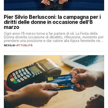
Pier Silvio Berlusconi: la campagna per i
diritti delle donne in occasione dell’8
marzo
Ogni anno l’8 marzo torna a far parlare di sé. La Festa della
Donna diventa occasione di dibattito, riflessione, momento per
prendere una posizione e dar valore alla figura femminile nella
sua complessità e crucialità. A lanciare un messaggio “forte e
NEXILIA
-
ATTUALITÀ
chiaro” quest’anno è stato anche Pier Silvio Berlusconi,
amministratore delegato di Mediaset, che ha […]