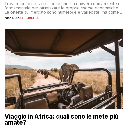
Trovare un conto zero spese che sia davvero conveniente è
fondamentale per ottimizzare le proprie risorse economiche.
Le offerte sul mercato sono numerose e variegate, ma come
individuare quella più adatta alle proprie esigenze senza
NEXILIA
-
ATTUALITÀ
incorrere in costi nascosti? Optare per un conto zero spese
significa eliminare le spese di gestione che spesso incidono
sul […]
Viaggio in Africa: quali sono le mete più
amate?