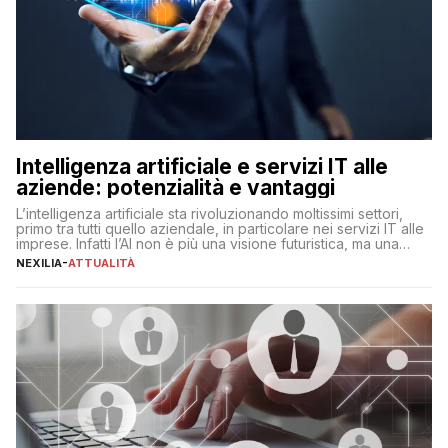
Intelligenza artificiale e servizi IT alle
aziende: potenzialità e vantaggi
L’intelligenza artificiale sta rivoluzionando moltissimi settori,
primo tra tutti quello aziendale, in particolare nei servizi IT alle
imprese. Infatti l’AI non è più una visione futuristica, ma una
realtà operativa che sta portando a un cambio significativo in
NEXILIA
-
ATTUALITÀ
ogni ambito. L’inserimento delle tecnologie di intelligenza
artificiale porta non solo all’ottimizzazione di diverse
operazioni, bensì comporta […]