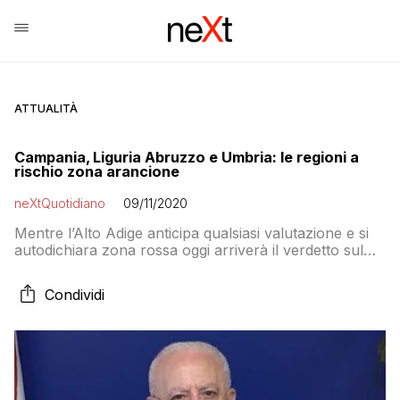
ATTUALITÀ
Campania, Liguria Abruzzo e Umbria: le regioni a
rischio zona arancione
neXtQuotidiano
09/11/2020
Mentre l’Alto Adige anticipa qualsiasi valutazione e si
autodichiara zona rossa oggi arriverà il verdetto sul
passaggio da zona gialla ad arancione di altre regioni.
A rischio Campania, Liguria Abruzzo e Umbria, ma
Condividi
anche Emilia Romagna e Veneto non sono in una
situazione tranquilla