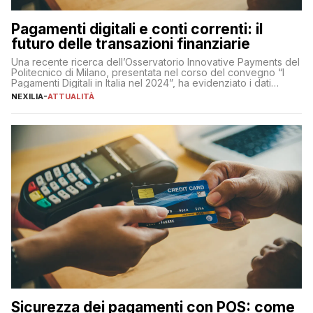
Pagamenti digitali e conti correnti: il
futuro delle transazioni finanziarie
Una recente ricerca dell’Osservatorio Innovative Payments del
Politecnico di Milano, presentata nel corso del convegno “I
Pagamenti Digitali in Italia nel 2024”, ha evidenziato i dati
definitivi del primo semestre 2024 relativamente alle
NEXILIA
-
ATTUALITÀ
transazioni dei pagamenti digitali con carta nel nostro Paese:
223 miliardi di euro. Si ritiene che il totale relativo ai 12 mesi […]
Sicurezza dei pagamenti con POS: come