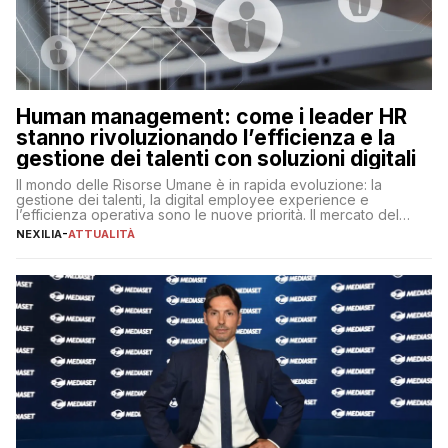
Human management: come i leader HR
stanno rivoluzionando l’efficienza e la
gestione dei talenti con soluzioni digitali
Il mondo delle Risorse Umane è in rapida evoluzione: la
gestione dei talenti, la digital employee experience e
l’efficienza operativa sono le nuove priorità. Il mercato del
lavoro, d’altra parte, è sempre più competitivo con una lotta
NEXILIA
-
ATTUALITÀ
per aggiudicarsi i talenti più validi che si intensifica e le
aspettative dei dipendenti in continua evoluzione. I […]