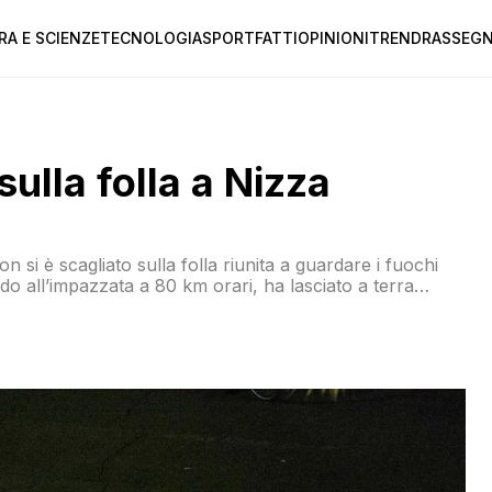
RA E SCIENZE
TECNOLOGIA
SPORT
FATTI
OPINIONI
TREND
RASSEGN
sulla folla a Nizza
n si è scagliato sulla folla riunita a guardare i fuochi
do all’impazzata a 80 km orari, ha lasciato a terra