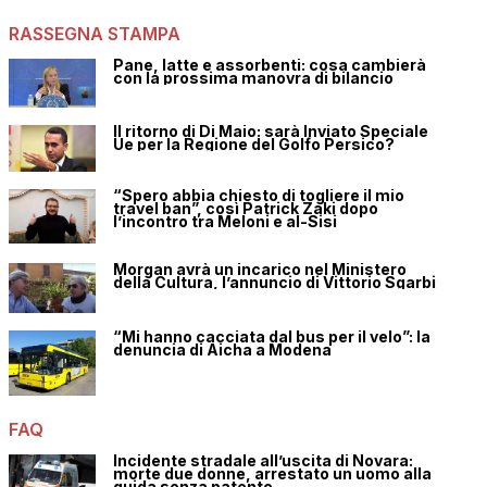
RASSEGNA STAMPA
Pane, latte e assorbenti: cosa cambierà
con la prossima manovra di bilancio
Il ritorno di Di Maio: sarà Inviato Speciale
Ue per la Regione del Golfo Persico?
“Spero abbia chiesto di togliere il mio
travel ban”, così Patrick Zaki dopo
l’incontro tra Meloni e al-Sisi
Morgan avrà un incarico nel Ministero
della Cultura, l’annuncio di Vittorio Sgarbi
“Mi hanno cacciata dal bus per il velo”: la
denuncia di Aicha a Modena
FAQ
Incidente stradale all’uscita di Novara:
morte due donne, arrestato un uomo alla
guida senza patente