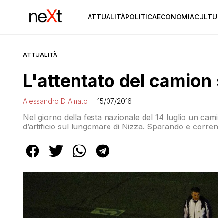
ATTUALITÀ
POLITICA
ECONOMIA
CULTU
ATTUALITÀ
L'attentato del camion 
Alessandro D'Amato
15/07/2016
Nel giorno della festa nazionale del 14 luglio un camio
d’artificio sul lungomare di Nizza. Sparando e corren
almeno 80 morti e oltre 100 feriti