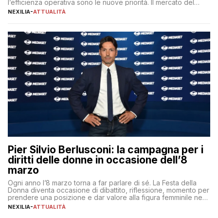
l’efficienza operativa sono le nuove priorità. Il mercato del
lavoro, d’altra parte, è sempre più competitivo con una lotta
NEXILIA
-
ATTUALITÀ
per aggiudicarsi i talenti più validi che si intensifica e le
aspettative dei dipendenti in continua evoluzione. I […]
Pier Silvio Berlusconi: la campagna per i
diritti delle donne in occasione dell’8
marzo
Ogni anno l’8 marzo torna a far parlare di sé. La Festa della
Donna diventa occasione di dibattito, riflessione, momento per
prendere una posizione e dar valore alla figura femminile nella
sua complessità e crucialità. A lanciare un messaggio “forte e
NEXILIA
-
ATTUALITÀ
chiaro” quest’anno è stato anche Pier Silvio Berlusconi,