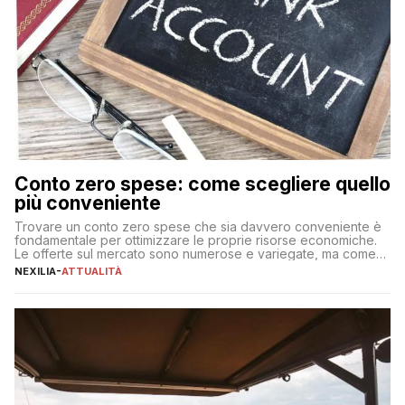
Conto zero spese: come scegliere quello
più conveniente
Trovare un conto zero spese che sia davvero conveniente è
fondamentale per ottimizzare le proprie risorse economiche.
Le offerte sul mercato sono numerose e variegate, ma come
individuare quella più adatta alle proprie esigenze senza
NEXILIA
-
ATTUALITÀ
incorrere in costi nascosti? Optare per un conto zero spese
significa eliminare le spese di gestione che spesso incidono
sul […]