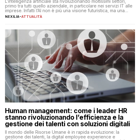
L’intelligenza artificiale sta rivoluzionando moltissimi settori,
primo tra tutti quello aziendale, in particolare nei servizi IT alle
imprese. Infatti l’AI non è più una visione futuristica, ma una
realtà operativa che sta portando a un cambio significativo in
NEXILIA
-
ATTUALITÀ
ogni ambito. L’inserimento delle tecnologie di intelligenza
artificiale porta non solo all’ottimizzazione di diverse
operazioni, bensì comporta […]
Human management: come i leader HR
stanno rivoluzionando l’efficienza e la
gestione dei talenti con soluzioni digitali
Il mondo delle Risorse Umane è in rapida evoluzione: la
gestione dei talenti, la digital employee experience e