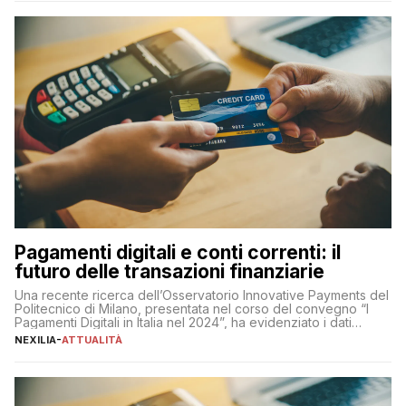
amministratore delegato di Mediaset, che ha […]
Pagamenti digitali e conti correnti: il
futuro delle transazioni finanziarie
Una recente ricerca dell’Osservatorio Innovative Payments del
Politecnico di Milano, presentata nel corso del convegno “I
Pagamenti Digitali in Italia nel 2024”, ha evidenziato i dati
definitivi del primo semestre 2024 relativamente alle
NEXILIA
-
ATTUALITÀ
transazioni dei pagamenti digitali con carta nel nostro Paese:
223 miliardi di euro. Si ritiene che il totale relativo ai 12 mesi […]