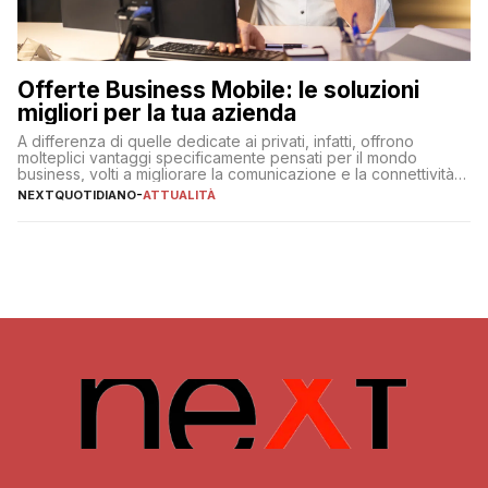
Offerte Business Mobile: le soluzioni
migliori per la tua azienda
A differenza di quelle dedicate ai privati, infatti, offrono
molteplici vantaggi specificamente pensati per il mondo
business, volti a migliorare la comunicazione e la connettività
degli utenti
NEXTQUOTIDIANO
-
ATTUALITÀ