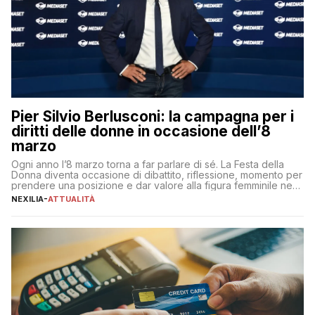
Pier Silvio Berlusconi: la campagna per i
diritti delle donne in occasione dell’8
marzo
Ogni anno l’8 marzo torna a far parlare di sé. La Festa della
Donna diventa occasione di dibattito, riflessione, momento per
prendere una posizione e dar valore alla figura femminile nella
sua complessità e crucialità. A lanciare un messaggio “forte e
NEXILIA
-
ATTUALITÀ
chiaro” quest’anno è stato anche Pier Silvio Berlusconi,
amministratore delegato di Mediaset, che ha […]