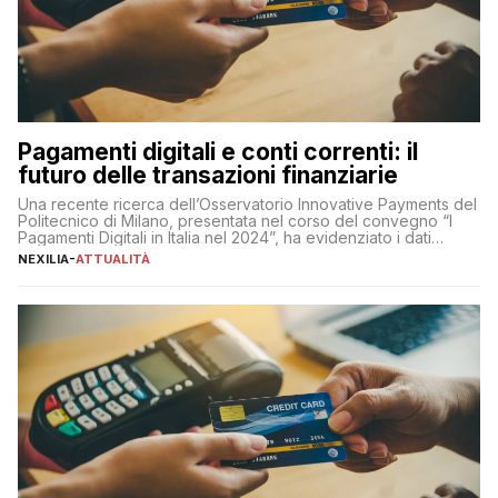
Pagamenti digitali e conti correnti: il
futuro delle transazioni finanziarie
Una recente ricerca dell’Osservatorio Innovative Payments del
Politecnico di Milano, presentata nel corso del convegno “I
Pagamenti Digitali in Italia nel 2024”, ha evidenziato i dati
definitivi del primo semestre 2024 relativamente alle
NEXILIA
-
ATTUALITÀ
transazioni dei pagamenti digitali con carta nel nostro Paese:
223 miliardi di euro. Si ritiene che il totale relativo ai 12 mesi […]