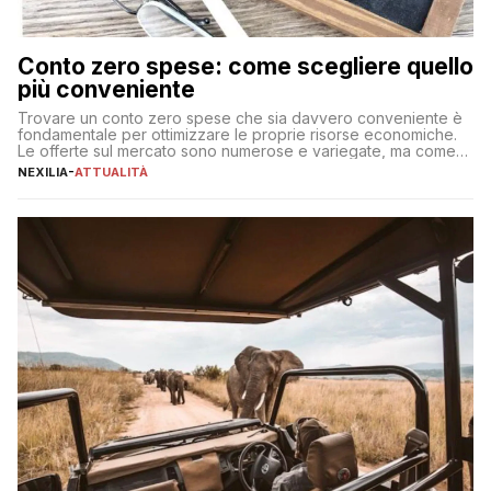
Conto zero spese: come scegliere quello
più conveniente
Trovare un conto zero spese che sia davvero conveniente è
fondamentale per ottimizzare le proprie risorse economiche.
Le offerte sul mercato sono numerose e variegate, ma come
individuare quella più adatta alle proprie esigenze senza
NEXILIA
-
ATTUALITÀ
incorrere in costi nascosti? Optare per un conto zero spese
significa eliminare le spese di gestione che spesso incidono
sul […]