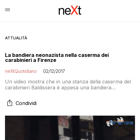
ATTUALITÀ
La bandiera neonazista nella caserma dei
carabinieri a Firenze
neXtQuotidiano
02/12/2017
Un video mostra che in una stanza della caserma del
carabinieri Baldissera è appesa una bandiera
neonazista e un fotomontaggio con Salvini dotato di
mitra. L’Arma promette controlli e punizioni
Condividi