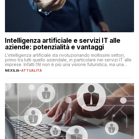
Intelligenza artificiale e servizi IT alle
aziende: potenzialità e vantaggi
L’intelligenza artificiale sta rivoluzionando moltissimi settori,
primo tra tutti quello aziendale, in particolare nei servizi IT alle
imprese. Infatti l’AI non è più una visione futuristica, ma una
realtà operativa che sta portando a un cambio significativo in
NEXILIA
-
ATTUALITÀ
ogni ambito. L’inserimento delle tecnologie di intelligenza
artificiale porta non solo all’ottimizzazione di diverse
operazioni, bensì comporta […]