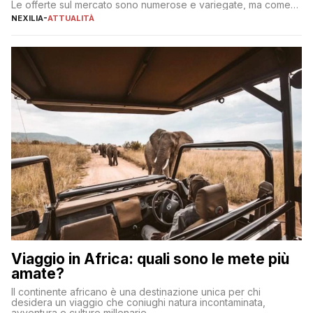
Le offerte sul mercato sono numerose e variegate, ma come
individuare quella più adatta alle proprie esigenze senza
NEXILIA
-
ATTUALITÀ
incorrere in costi nascosti? Optare per un conto zero spese
significa eliminare le spese di gestione che spesso incidono
sul […]
Viaggio in Africa: quali sono le mete più
amate?
Il continente africano è una destinazione unica per chi
desidera un viaggio che coniughi natura incontaminata,
avventura e culture millenarie