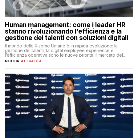
Human management: come i leader HR
stanno rivoluzionando l’efficienza e la
gestione dei talenti con soluzioni digitali
Il mondo delle Risorse Umane è in rapida evoluzione: la
gestione dei talenti, la digital employee experience e
l’efficienza operativa sono le nuove priorità. Il mercato del
lavoro, d’altra parte, è sempre più competitivo con una lotta
NEXILIA
-
ATTUALITÀ
per aggiudicarsi i talenti più validi che si intensifica e le
aspettative dei dipendenti in continua evoluzione. I […]