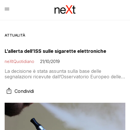
ATTUALITÀ
L’allerta dell’ISS sulle sigarette elettroniche
neXtQuotidiano
21/10/2019
La decisione è stata assunta sulla base delle
segnalazioni ricevute dall’Osservatorio Europeo delle
droghe e delle tossicodipendenze di Lisbona. Il grado
2, su tre gradi di allerta, quindi intermedio, indica il
Condividi
rischio di lievi danni per la salute e di diffusione di
sostanze nel mercato illecito