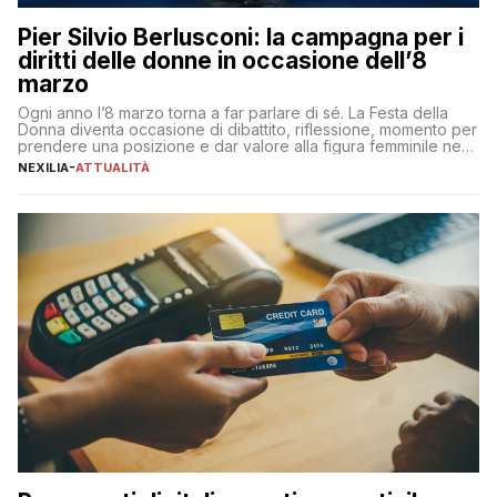
Pier Silvio Berlusconi: la campagna per i
diritti delle donne in occasione dell’8
marzo
Ogni anno l’8 marzo torna a far parlare di sé. La Festa della
Donna diventa occasione di dibattito, riflessione, momento per
prendere una posizione e dar valore alla figura femminile nella
sua complessità e crucialità. A lanciare un messaggio “forte e
NEXILIA
-
ATTUALITÀ
chiaro” quest’anno è stato anche Pier Silvio Berlusconi,
amministratore delegato di Mediaset, che ha […]