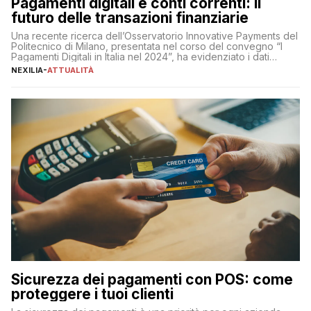
Pagamenti digitali e conti correnti: il
futuro delle transazioni finanziarie
Una recente ricerca dell’Osservatorio Innovative Payments del
Politecnico di Milano, presentata nel corso del convegno “I
Pagamenti Digitali in Italia nel 2024”, ha evidenziato i dati
definitivi del primo semestre 2024 relativamente alle
NEXILIA
-
ATTUALITÀ
transazioni dei pagamenti digitali con carta nel nostro Paese:
223 miliardi di euro. Si ritiene che il totale relativo ai 12 mesi […]
Sicurezza dei pagamenti con POS: come
proteggere i tuoi clienti