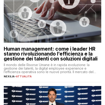
Human management: come i leader HR
stanno rivoluzionando l’efficienza e la
gestione dei talenti con soluzioni digitali
Il mondo delle Risorse Umane è in rapida evoluzione: la
gestione dei talenti, la digital employee experience e
l’efficienza operativa sono le nuove priorità. Il mercato del
lavoro, d’altra parte, è sempre più competitivo con una lotta
NEXILIA
-
ATTUALITÀ
per aggiudicarsi i talenti più validi che si intensifica e le
aspettative dei dipendenti in continua evoluzione. I […]