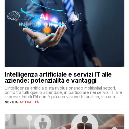
Intelligenza artificiale e servizi IT alle
aziende: potenzialità e vantaggi
L’intelligenza artificiale sta rivoluzionando moltissimi settori,
primo tra tutti quello aziendale, in particolare nei servizi IT alle
imprese. Infatti l’AI non è più una visione futuristica, ma una
realtà operativa che sta portando a un cambio significativo in
NEXILIA
-
ATTUALITÀ
ogni ambito. L’inserimento delle tecnologie di intelligenza
artificiale porta non solo all’ottimizzazione di diverse
operazioni, bensì comporta […]