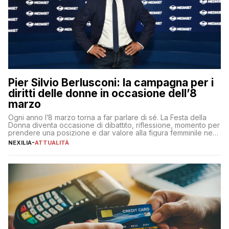
Pier Silvio Berlusconi: la campagna per i
diritti delle donne in occasione dell’8
marzo
Ogni anno l’8 marzo torna a far parlare di sé. La Festa della
Donna diventa occasione di dibattito, riflessione, momento per
prendere una posizione e dar valore alla figura femminile nella
sua complessità e crucialità. A lanciare un messaggio “forte e
NEXILIA
-
ATTUALITÀ
chiaro” quest’anno è stato anche Pier Silvio Berlusconi,
amministratore delegato di Mediaset, che ha […]