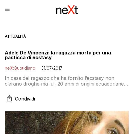
ATTUALITÀ
Adele De Vincenzi: la ragazza morta per una
pasticca di ecstasy
neXtQuotidiano
31/07/2017
In casa del ragazzo che ha fornito l’ecstasy non
c’erano droghe ma lui, 20 anni di origini ecuadoriane,
è indagato per gli stessi reati che hanno portato in
carcere il fidanzato di Adele Sergio Bernardin, 21 anni,
Condividi
e l’amico Gabriele Rigotti, 19 anni