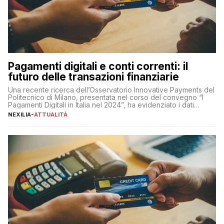
Pagamenti digitali e conti correnti: il
futuro delle transazioni finanziarie
Una recente ricerca dell’Osservatorio Innovative Payments del
Politecnico di Milano, presentata nel corso del convegno “I
Pagamenti Digitali in Italia nel 2024”, ha evidenziato i dati
definitivi del primo semestre 2024 relativamente alle
NEXILIA
-
ATTUALITÀ
transazioni dei pagamenti digitali con carta nel nostro Paese:
223 miliardi di euro. Si ritiene che il totale relativo ai 12 mesi […]