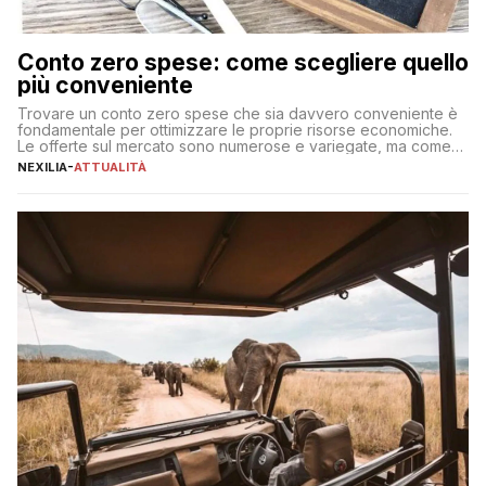
Conto zero spese: come scegliere quello
più conveniente
Trovare un conto zero spese che sia davvero conveniente è
fondamentale per ottimizzare le proprie risorse economiche.
Le offerte sul mercato sono numerose e variegate, ma come
individuare quella più adatta alle proprie esigenze senza
NEXILIA
-
ATTUALITÀ
incorrere in costi nascosti? Optare per un conto zero spese
significa eliminare le spese di gestione che spesso incidono
sul […]