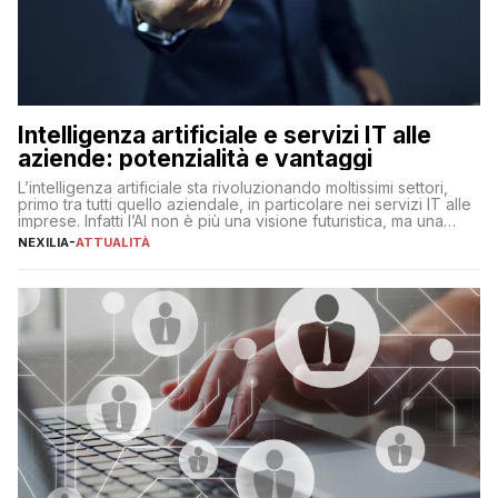
Intelligenza artificiale e servizi IT alle
aziende: potenzialità e vantaggi
L’intelligenza artificiale sta rivoluzionando moltissimi settori,
primo tra tutti quello aziendale, in particolare nei servizi IT alle
imprese. Infatti l’AI non è più una visione futuristica, ma una
realtà operativa che sta portando a un cambio significativo in
NEXILIA
-
ATTUALITÀ
ogni ambito. L’inserimento delle tecnologie di intelligenza
artificiale porta non solo all’ottimizzazione di diverse
operazioni, bensì comporta […]