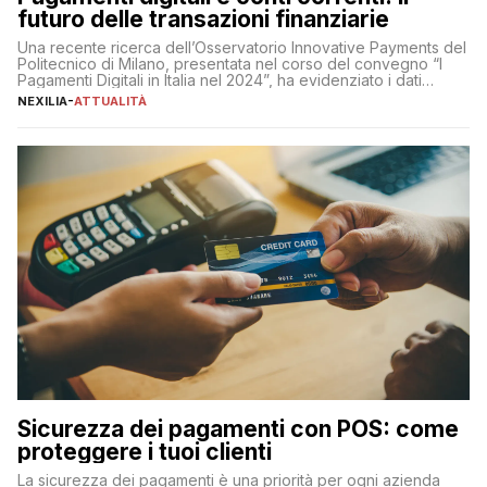
futuro delle transazioni finanziarie
Una recente ricerca dell’Osservatorio Innovative Payments del
Politecnico di Milano, presentata nel corso del convegno “I
Pagamenti Digitali in Italia nel 2024”, ha evidenziato i dati
definitivi del primo semestre 2024 relativamente alle
NEXILIA
-
ATTUALITÀ
transazioni dei pagamenti digitali con carta nel nostro Paese:
223 miliardi di euro. Si ritiene che il totale relativo ai 12 mesi […]
Sicurezza dei pagamenti con POS: come
proteggere i tuoi clienti
La sicurezza dei pagamenti è una priorità per ogni azienda