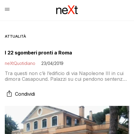
ATTUALITÀ
I 22 sgomberi pronti a Roma
neXtQuotidiano
23/04/2019
Tra questi non c’è l’edificio di via Napoleone III in cui
dimora Casapound. Palazzi su cui pendono sentenze
che impongono al ministero dell’Interno salatissimi
risarcimenti a favore dei legittimi proprietari, la
Condividi
restituzione immediata del bene o il suo sequestro