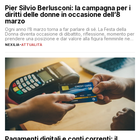
Pier Silvio Berlusconi: la campagna per i
diritti delle donne in occasione dell’8
marzo
Ogni anno l’8 marzo torna a far parlare di sé. La Festa della
Donna diventa occasione di dibattito, riflessione, momento per
prendere una posizione e dar valore alla figura femminile nella
sua complessità e crucialità. A lanciare un messaggio “forte e
NEXILIA
-
ATTUALITÀ
chiaro” quest’anno è stato anche Pier Silvio Berlusconi,
amministratore delegato di Mediaset, che ha […]
Pagamenti digitali e conti correnti: il