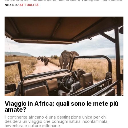
individuare quella più adatta alle proprie esigenze senza
NEXILIA
-
ATTUALITÀ
incorrere in costi nascosti? Optare per un conto zero spese
significa eliminare le spese di gestione che spesso incidono
sul […]
Viaggio in Africa: quali sono le mete più
amate?
Il continente africano è una destinazione unica per chi
desidera un viaggio che coniughi natura incontaminata,
avventura e culture millenarie