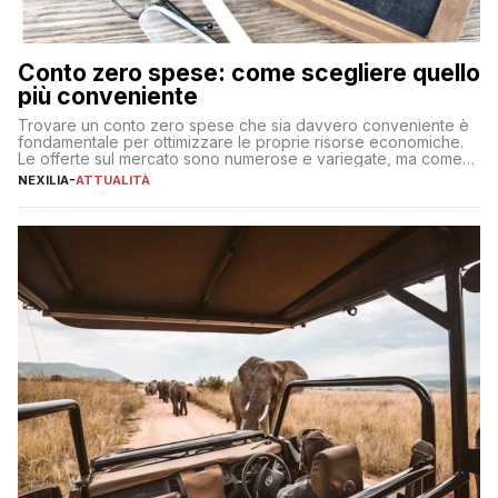
Conto zero spese: come scegliere quello
più conveniente
Trovare un conto zero spese che sia davvero conveniente è
fondamentale per ottimizzare le proprie risorse economiche.
Le offerte sul mercato sono numerose e variegate, ma come
individuare quella più adatta alle proprie esigenze senza
NEXILIA
-
ATTUALITÀ
incorrere in costi nascosti? Optare per un conto zero spese
significa eliminare le spese di gestione che spesso incidono
sul […]