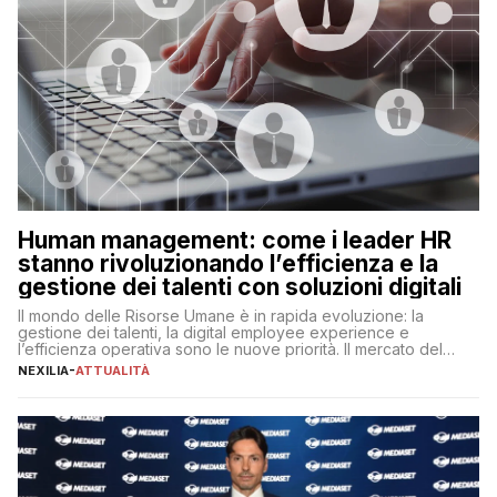
Human management: come i leader HR
stanno rivoluzionando l’efficienza e la
gestione dei talenti con soluzioni digitali
Il mondo delle Risorse Umane è in rapida evoluzione: la
gestione dei talenti, la digital employee experience e
l’efficienza operativa sono le nuove priorità. Il mercato del
lavoro, d’altra parte, è sempre più competitivo con una lotta
NEXILIA
-
ATTUALITÀ
per aggiudicarsi i talenti più validi che si intensifica e le
aspettative dei dipendenti in continua evoluzione. I […]