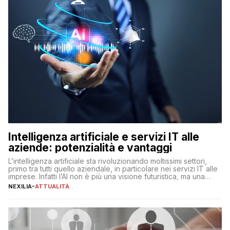
Intelligenza artificiale e servizi IT alle
aziende: potenzialità e vantaggi
L’intelligenza artificiale sta rivoluzionando moltissimi settori,
primo tra tutti quello aziendale, in particolare nei servizi IT alle
imprese. Infatti l’AI non è più una visione futuristica, ma una
realtà operativa che sta portando a un cambio significativo in
NEXILIA
-
ATTUALITÀ
ogni ambito. L’inserimento delle tecnologie di intelligenza
artificiale porta non solo all’ottimizzazione di diverse
operazioni, bensì comporta […]