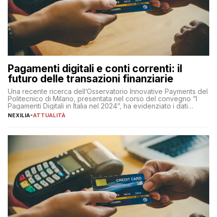
Pagamenti digitali e conti correnti: il
futuro delle transazioni finanziarie
Una recente ricerca dell’Osservatorio Innovative Payments del
Politecnico di Milano, presentata nel corso del convegno “I
Pagamenti Digitali in Italia nel 2024”, ha evidenziato i dati
definitivi del primo semestre 2024 relativamente alle
NEXILIA
-
ATTUALITÀ
transazioni dei pagamenti digitali con carta nel nostro Paese:
223 miliardi di euro. Si ritiene che il totale relativo ai 12 mesi […]