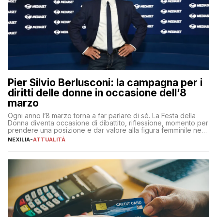
Pier Silvio Berlusconi: la campagna per i
diritti delle donne in occasione dell’8
marzo
Ogni anno l’8 marzo torna a far parlare di sé. La Festa della
Donna diventa occasione di dibattito, riflessione, momento per
prendere una posizione e dar valore alla figura femminile nella
sua complessità e crucialità. A lanciare un messaggio “forte e
NEXILIA
-
ATTUALITÀ
chiaro” quest’anno è stato anche Pier Silvio Berlusconi,
amministratore delegato di Mediaset, che ha […]