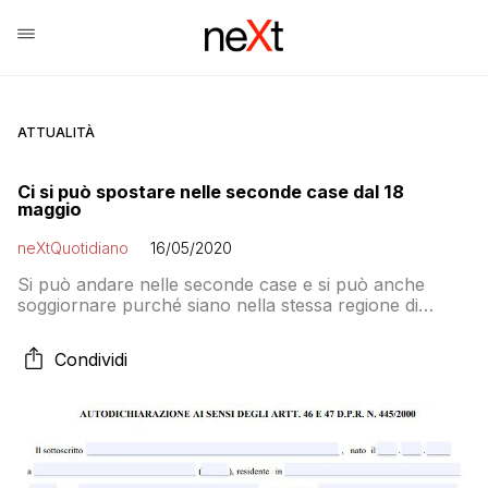
ATTUALITÀ
Ci si può spostare nelle seconde case dal 18
maggio
neXtQuotidiano
16/05/2020
Si può andare nelle seconde case e si può anche
soggiornare purché siano nella stessa regione di
residenza. Rimane invece il divieto di andare nelle
seconde case fuori regione a meno che non ci siano
Condividi
motivi di «necessità e urgenza»