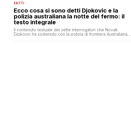
FATTI
Ecco cosa si sono detti Djokovic e la
polizia australiana la notte del fermo: il
testo integrale
Il contenuto testuale dei sette interrogatori che Novak
Djokovic ha sostenuto con la polizia di frontiera Australiana
una volta atterrato a Melbourne nella notte del 6 gennaio