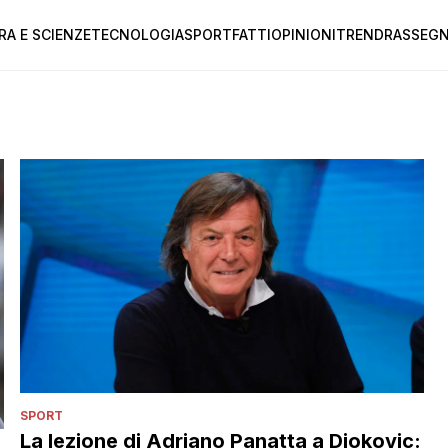
RA E SCIENZE
TECNOLOGIA
SPORT
FATTI
OPINIONI
TREND
RASSEGN
SPORT
La lezione di Adriano Panatta a Djokovic: