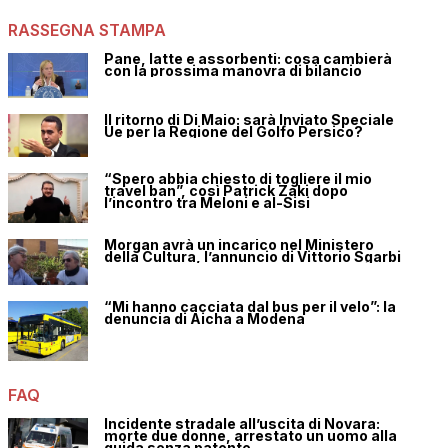
RASSEGNA STAMPA
Pane, latte e assorbenti: cosa cambierà
con la prossima manovra di bilancio
Il ritorno di Di Maio: sarà Inviato Speciale
Ue per la Regione del Golfo Persico?
“Spero abbia chiesto di togliere il mio
travel ban”, così Patrick Zaki dopo
l’incontro tra Meloni e al-Sisi
Morgan avrà un incarico nel Ministero
della Cultura, l’annuncio di Vittorio Sgarbi
“Mi hanno cacciata dal bus per il velo”: la
denuncia di Aicha a Modena
FAQ
Incidente stradale all’uscita di Novara:
morte due donne, arrestato un uomo alla
guida senza patente