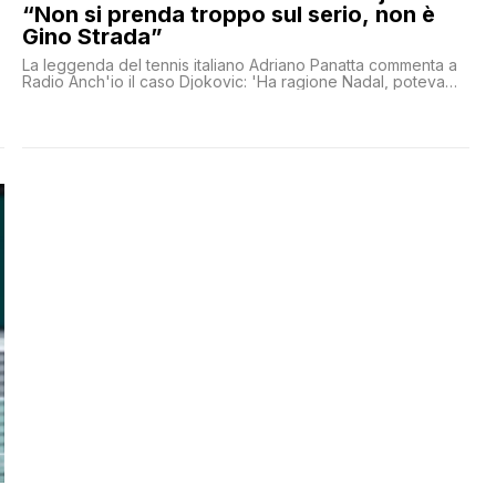
“Non si prenda troppo sul serio, non è
Gino Strada”
La leggenda del tennis italiano Adriano Panatta commenta a
Radio Anch'io il caso Djokovic: 'Ha ragione Nadal, poteva
vaccinarsi. E l’Australia ha fatto un casino'