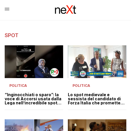
SPOT
POLITICA
POLITICA
“Inginocchiati o sparo”: la
Lo spot medievale e
voce di Accorsi usata dalla
sessista del candidato di
Lega nell’incredibile spot
Forza Italia che promette
contro il PD sul caso
uno stipendio alle
Ruberti | VIDEO
casalinghe | VIDEO