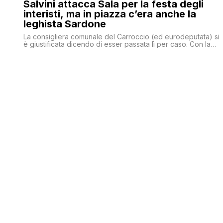
Salvini attacca Sala per la festa degli
interisti, ma in piazza c’era anche la
leghista Sardone
La consigliera comunale del Carroccio (ed eurodeputata) si
è giustificata dicendo di esser passata lì per caso. Con la
mascherina dell'Inter