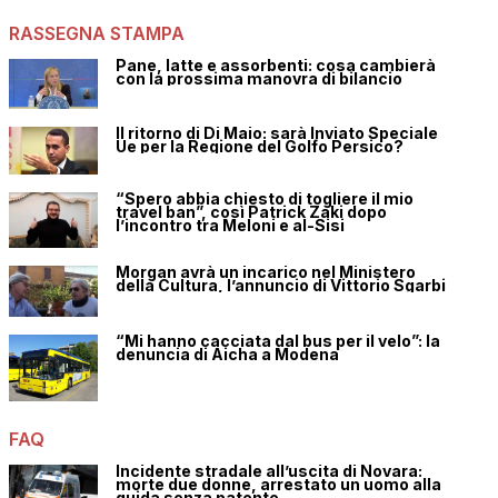
RASSEGNA STAMPA
Pane, latte e assorbenti: cosa cambierà
con la prossima manovra di bilancio
Il ritorno di Di Maio: sarà Inviato Speciale
Ue per la Regione del Golfo Persico?
“Spero abbia chiesto di togliere il mio
travel ban”, così Patrick Zaki dopo
l’incontro tra Meloni e al-Sisi
Morgan avrà un incarico nel Ministero
della Cultura, l’annuncio di Vittorio Sgarbi
“Mi hanno cacciata dal bus per il velo”: la
denuncia di Aicha a Modena
FAQ
Incidente stradale all’uscita di Novara:
morte due donne, arrestato un uomo alla
guida senza patente