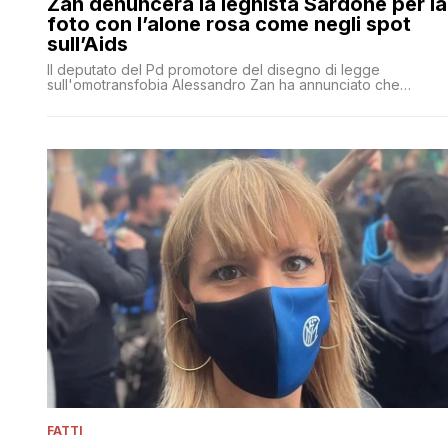
Zan denuncerà la leghista Sardone per la
foto con l’alone rosa come negli spot
sull’Aids
Il deputato del Pd promotore del disegno di legge
sull'omotransfobia Alessandro Zan ha annunciato che
denuncerà la leghista Silvia Sardone. Dopo l'affossamento
del ddl al Senato, l'eurodeputata aveva pubblicato una foto
che lo ritraeva ricoperto da un alone rosa, come nelle
pubblicità sull'Aids degli anni '80
FATTI