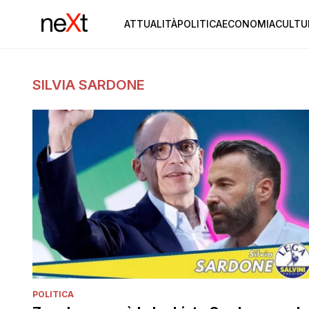
ATTUALITÀ
POLITICA
ECONOMIA
CULTU
SILVIA SARDONE
POLITICA