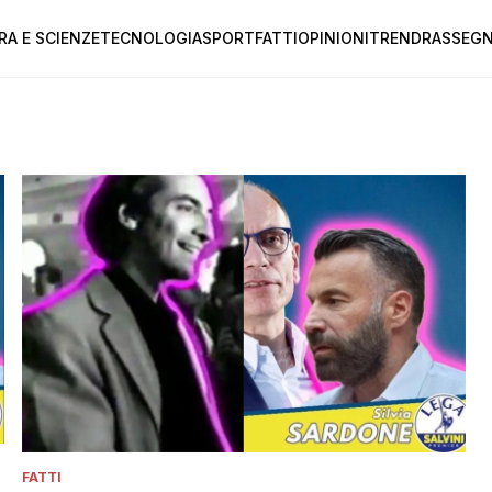
RA E SCIENZE
TECNOLOGIA
SPORT
FATTI
OPINIONI
TREND
RASSEGN
FATTI