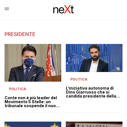
PRESIDENTE
POLITICA
L’iniziativa autonoma di
POLITICA
Dino Giarrusso che si
candida presidente della
Conte non è più leader del
Sicilia senza dirlo ai vertici
Movimento 5 Stelle: un
M5s
tribunale sospende il nuovo
statuto (in via cautelare)