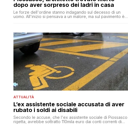
dopo aver sorpreso dei ladri in casa
Le forze dell'ordine stanno indagando sul decesso di un
uomo. All'inizio si pensava a un malore, ma sul pavimento è
stato trovato un bossolo. Ancora non sono chiare le
dinamiche di quanto accaduto nella notte in provincia di
Torino
ATTUALITÀ
L’ex assistente sociale accusata di aver
rubato i soldi ai disabili
Secondo le accuse, che l'ex assistente sociale di Piossasco
rigetta, avrebbe sottratto 110mila euro dai conti correnti di
una cinquantina di disabili la donna che avrebbe effettuato