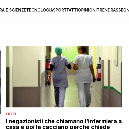
RA E SCIENZE
TECNOLOGIA
SPORT
FATTI
OPINIONI
TREND
RASSEGN
FATTI
I negazionisti che chiamano l’infermiera a
casa e poi la cacciano perché chiede