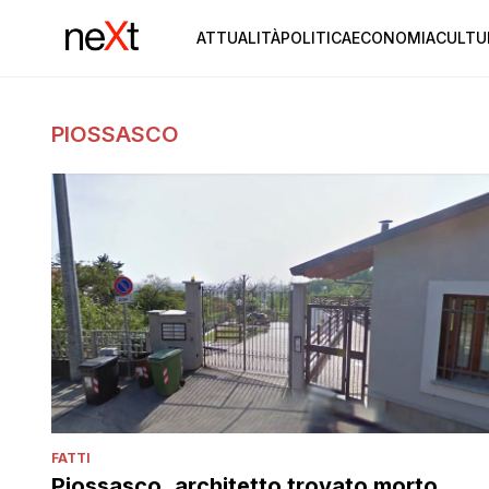
ATTUALITÀ
POLITICA
ECONOMIA
CULTU
PIOSSASCO
FATTI
Piossasco, architetto trovato morto