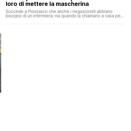
loro di mettere la mascherina
Succede a Piossasco che anche i negazionisti abbiano
bisogno di un infermiera: ma quando la chiamano a casa per
fare un'iniezione poi la cacciano in malo modo solo perché
lei pretende vengano rispettati i protocolli di sicurezza