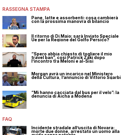
RASSEGNA STAMPA
Pane, latte e assorbenti: cosa cambierà
con la prossima manovra di bilancio
Il ritorno di Di Maio: sarà Inviato Speciale
Ue per la Regione del Golfo Persico?
“Spero abbia chiesto di togliere il mio
travel ban”, così Patrick Zaki dopo
l’incontro tra Meloni e al-Sisi
Morgan avrà un incarico nel Ministero
della Cultura, l’annuncio di Vittorio Sgarbi
“Mi hanno cacciata dal bus per il velo”: la
denuncia di Aicha a Modena
FAQ
Incidente stradale all’uscita di Novara:
morte due donne, arrestato un uomo alla
guida senza patente