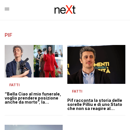
PIF
FATTI
FATTI
“Bella Ciao al mio funerale,
voglio prendere posizione
Pif racconta la storia delle
anche da morto”, la
sorelle Pilliu e di uno Stato
risposta perfetta di Pif a
che non sa reagire al
Laura Pausini
sistema mafioso