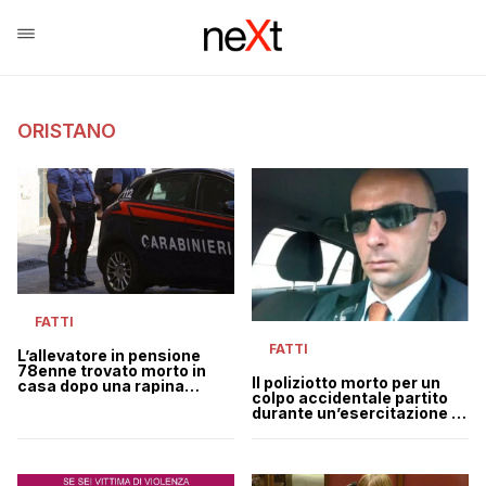
ORISTANO
FATTI
FATTI
L’allevatore in pensione
78enne trovato morto in
Il poliziotto morto per un
casa dopo una rapina
colpo accidentale partito
sfociata in aggressione
durante un’esercitazione al
poligono