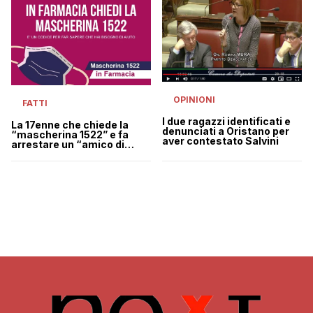
OPINIONI
FATTI
I due ragazzi identificati e
La 17enne che chiede la
denunciati a Oristano per
“mascherina 1522” e fa
aver contestato Salvini
arrestare un “amico di
famiglia” per stupro