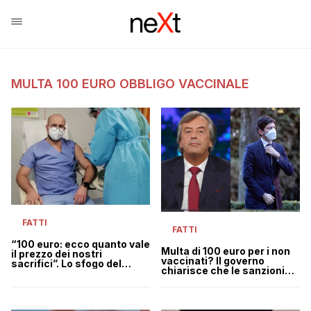
MULTA 100 EURO OBBLIGO VACCINALE
FATTI
FATTI
“100 euro: ecco quanto vale
Multa di 100 euro per i non
il prezzo dei nostri
vaccinati? Il governo
sacrifici”. Lo sfogo del
chiarisce che le sanzioni
medico di Bergamo
possono arrivare a 3mila