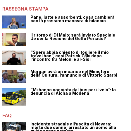
RASSEGNA STAMPA
Pane, latte e assorbenti: cosa cambierà
con la prossima manovra di bilancio
Il ritorno di Di Maio: sarà Inviato Speciale
Ue per la Regione del Golfo Persico?
“Spero abbia chiesto di togliere il mio
travel ban”, così Patrick Zaki dopo
l’incontro tra Meloni e al-Sisi
Morgan avrà un incarico nel Ministero
della Cultura, l’annuncio di Vittorio Sgarbi
“Mi hanno cacciata dal bus per il velo”: la
denuncia di Aicha a Modena
FAQ
Incidente stradale all’uscita di Novara:
morte due donne, arrestato un uomo alla
guida senza patente