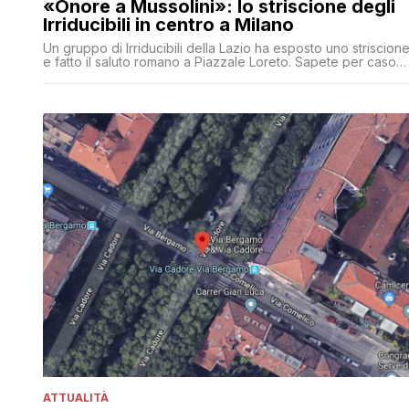
«Onore a Mussolini»: lo striscione degli
Irriducibili in centro a Milano
Un gruppo di Irriducibili della Lazio ha esposto uno striscion
e fatto il saluto romano a Piazzale Loreto. Sapete per caso
se Salvini è in città?
ATTUALITÀ