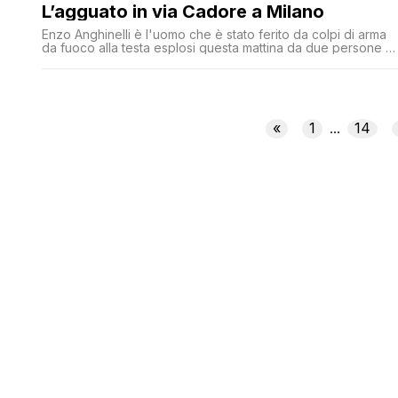
L’agguato in via Cadore a Milano
Enzo Anghinelli è l'uomo che è stato ferito da colpi di arma
da fuoco alla testa esplosi questa mattina da due persone a
bordo di uno scooter in via Cadore 48, a Milano
«
1
14
...