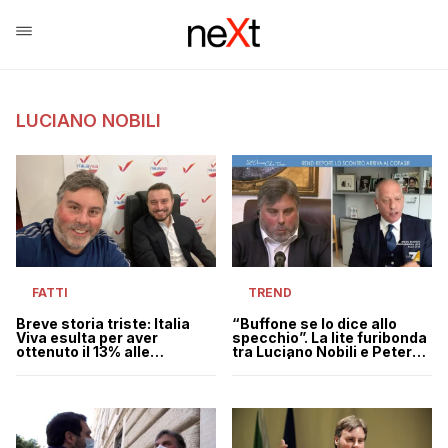
LUCIANO NOBILI
TREND
FATTI
“Buffone se lo dice allo
Breve storia triste: Italia
specchio”. La lite furibonda
Viva esulta per aver
tra Luciano Nobili e Peter
ottenuto il 13% alle
Gomez | VIDEO
Suppletive (con affluenza
all’11%)