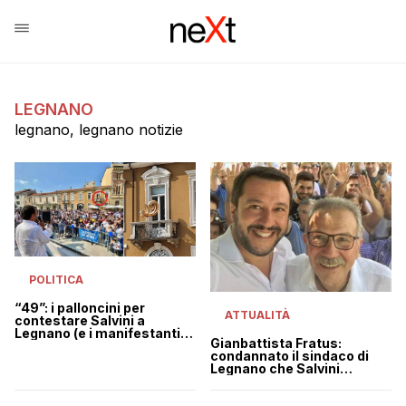
LEGNANO
legnano, legnano notizie
POLITICA
“49”: i palloncini per
ATTUALITÀ
contestare Salvini a
Legnano (e i manifestanti
Gianbattista Fratus:
urlano: “Ladro!”)
condannato il sindaco di
Legnano che Salvini
considerava una brava
persona