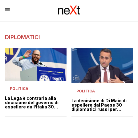
DIPLOMATICI
POLITICA
POLITICA
La Lega è contraria alla
La decisione di Di Maio di
decisione del governo di
espellere dal Paese 30
espellere dall’Italia 30
diplomatici russi per
diplomatici russi
“sicurezza nazionale”