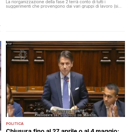
La riorganizzazione della fase 2 terrà conto di tutti i
suggerimenti che provengono dai vari gruppi di lavoro (si
tratta di appena 15 task force con la miseria di 450
componenti) e saranno inseriti nel decreto del governo. Per
garantire il rispetto delle norme aziende e negozi dovranno
compilare un modulo che autocertifica il rispetto delle
prescrizioni
POLITICA
Chiusura fino al 27 aprile o al 4 maggio: