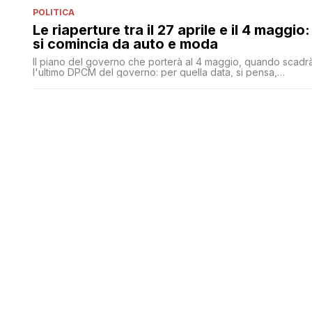
POLITICA
Le riaperture tra il 27 aprile e il 4 maggio:
si comincia da auto e moda
Il piano del governo che porterà al 4 maggio, quando scadr
l'ultimo DPCM del governo: per quella data, si pensa,
saranno già ripartite alcune attività a cui si pensa di dare il vi
entro dieci giorni. E così dal 27 aprile potrà riaprire tutta la
filiera automotive