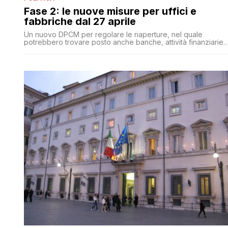
Fase 2: le nuove misure per uffici e
fabbriche dal 27 aprile
Un nuovo DPCM per regolare le riaperture, nel quale
potrebbero trovare posto anche banche, attività finanziarie
e assicurazioni mentre i treni potrebbero ripartire il 9 maggio
a causa dei limiti imposti alla circolazione dei passeggeri. Ma
Conte non sembra entusiasta della data del 27 aprile