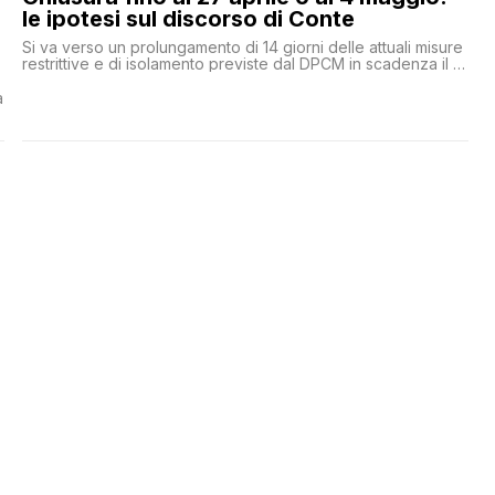
le ipotesi sul discorso di Conte
Si va verso un prolungamento di 14 giorni delle attuali misure
restrittive e di isolamento previste dal DPCM in scadenza il 13
aprile (quindi fino al 27 aprile), con una probabile ulteriore
proroga delle misure di isolamento a casa almeno fino al 2
à
maggio. Conte: «È probabile che, se gli scienziati lo
confermano, potremmo iniziare ad allentare alcune misure
a
già alla fine di questo mese»