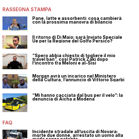
RASSEGNA STAMPA
Pane, latte e assorbenti: cosa cambierà
con la prossima manovra di bilancio
Il ritorno di Di Maio: sarà Inviato Speciale
Ue per la Regione del Golfo Persico?
“Spero abbia chiesto di togliere il mio
travel ban”, così Patrick Zaki dopo
l’incontro tra Meloni e al-Sisi
Morgan avrà un incarico nel Ministero
della Cultura, l’annuncio di Vittorio Sgarbi
“Mi hanno cacciata dal bus per il velo”: la
denuncia di Aicha a Modena
FAQ
Incidente stradale all’uscita di Novara:
morte due donne, arrestato un uomo alla
guida senza patente