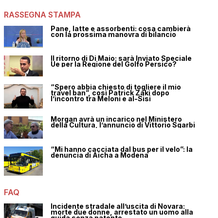
RASSEGNA STAMPA
Pane, latte e assorbenti: cosa cambierà
con la prossima manovra di bilancio
Il ritorno di Di Maio: sarà Inviato Speciale
Ue per la Regione del Golfo Persico?
“Spero abbia chiesto di togliere il mio
travel ban”, così Patrick Zaki dopo
l’incontro tra Meloni e al-Sisi
Morgan avrà un incarico nel Ministero
della Cultura, l’annuncio di Vittorio Sgarbi
“Mi hanno cacciata dal bus per il velo”: la
denuncia di Aicha a Modena
FAQ
Incidente stradale all’uscita di Novara:
morte due donne, arrestato un uomo alla
guida senza patente