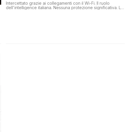
Intercettato grazie ai collegamenti con il Wi-Fi. Il ruolo
dell'intelligence italiana. Nessuna protezione significativa. Lo
sgarbo di Morales a Bolsonaro. E la pena da scontare in
Italia. Con i benefici