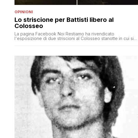
OPINIONI
Lo striscione per Battisti libero al
Colosseo
La pagina Facebook Noi Restiamo ha rivendicato
l'esposizione di due striscioni al Colosseo stanotte in cui si
chiede la liberazione di Cesare Battisti e l'amnistia per 'i
compagni' in galera. Nel messaggio si legge: L'asse Salvini-
Bolsonaro arresta Cesare Battisti, capro espiatorio utilizzato
per condannare un periodo storico di forte cambiamento
sociale e aspra lotta politica. [']