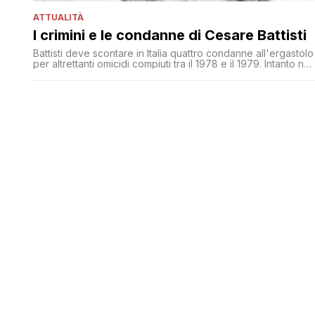
ATTUALITÀ
I crimini e le condanne di Cesare Battisti
Battisti deve scontare in Italia quattro condanne all'ergastolo
per altrettanti omicidi compiuti tra il 1978 e il 1979. Intanto no
è escluso il ricorso del Difensore civico boliviano nei
confronti della decisione delle autorità di La Paz