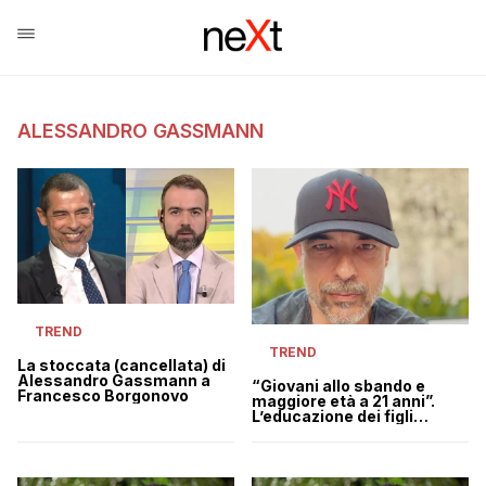
ALESSANDRO GASSMANN
TREND
TREND
La stoccata (cancellata) di
Alessandro Gassmann a
“Giovani allo sbando e
Francesco Borgonovo
maggiore età a 21 anni”.
L’educazione dei figli
secondo Alessandro
Gassmann