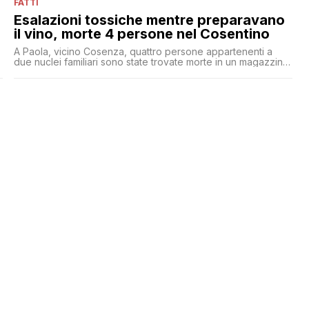
FATTI
Esalazioni tossiche mentre preparavano
il vino, morte 4 persone nel Cosentino
A Paola, vicino Cosenza, quattro persone appartenenti a
due nuclei familiari sono state trovate morte in un magazzino:
stavano travasando il mosto per fare il vino dentro alcune
botti, ma il locale non era sufficientemente areato e sono
morte per asfissia