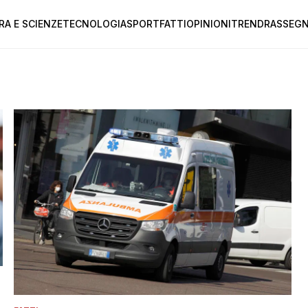
RA E SCIENZE
TECNOLOGIA
SPORT
FATTI
OPINIONI
TREND
RASSEGN