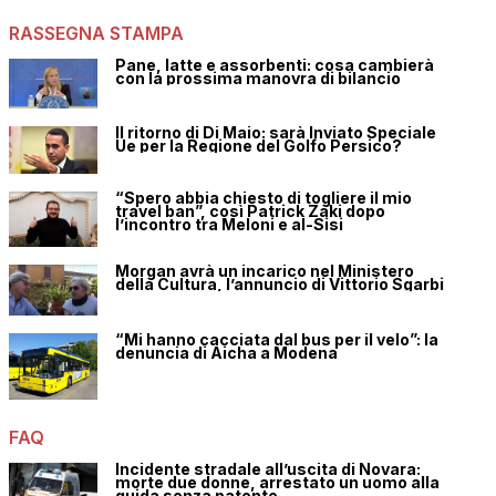
RASSEGNA STAMPA
Pane, latte e assorbenti: cosa cambierà
con la prossima manovra di bilancio
Il ritorno di Di Maio: sarà Inviato Speciale
Ue per la Regione del Golfo Persico?
“Spero abbia chiesto di togliere il mio
travel ban”, così Patrick Zaki dopo
l’incontro tra Meloni e al-Sisi
Morgan avrà un incarico nel Ministero
della Cultura, l’annuncio di Vittorio Sgarbi
“Mi hanno cacciata dal bus per il velo”: la
denuncia di Aicha a Modena
FAQ
Incidente stradale all’uscita di Novara:
morte due donne, arrestato un uomo alla
guida senza patente