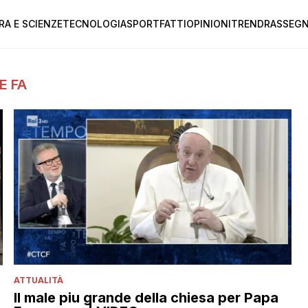
RA E SCIENZE
TECNOLOGIA
SPORT
FATTI
OPINIONI
TREND
RASSEGN
E FA
ATTUALITÀ
Il male piu grande della chiesa per Papa