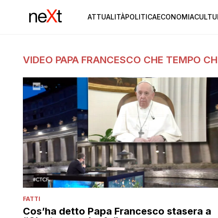
ATTUALITÀ
POLITICA
ECONOMIA
CULTU
VIDEO PAPA FRANCESCO CHE TEMPO CH
FATTI
Cos’ha detto Papa Francesco stasera a