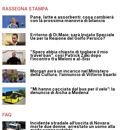
RASSEGNA STAMPA
Pane, latte e assorbenti: cosa cambierà
con la prossima manovra di bilancio
Il ritorno di Di Maio: sarà Inviato Speciale
Ue per la Regione del Golfo Persico?
“Spero abbia chiesto di togliere il mio
travel ban”, così Patrick Zaki dopo
l’incontro tra Meloni e al-Sisi
Morgan avrà un incarico nel Ministero
della Cultura, l’annuncio di Vittorio Sgarbi
“Mi hanno cacciata dal bus per il velo”: la
denuncia di Aicha a Modena
FAQ
Incidente stradale all’uscita di Novara:
morte due donne, arrestato un uomo alla
guida senza patente