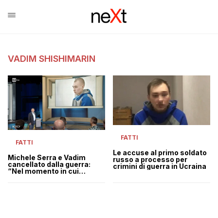
VADIM SHISHIMARIN
FATTI
FATTI
Le accuse al primo soldato
Michele Serra e Vadim
russo a processo per
cancellato dalla guerra:
crimini di guerra in Ucraina
“Nel momento in cui
impugni un mitra e indossi
una divisa, tu sei solo quel
mitra e quella divisa” |
VIDEO