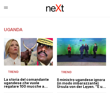
UGANDA
TREND
TREND
La storia del comandante
Il ministro ugandese ignora
ugandese che vuole
(in modo imbarazzante)
regalare 100 mucche a
Ursula von der Leyen. “È un
Giorgia Meloni
mini sofa-gate” | VIDEO