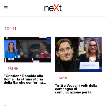
TOTTI
TREND
“Cristiano Ronaldo alla
FATTI
Roma:” la strana storia
della Rai che conferma
Totti e Vezzali i volti della
l’evento con Totti
campagna di
all’Olimpico il 29 giugno |
comunicazione per la
VIDEO
vaccinazione