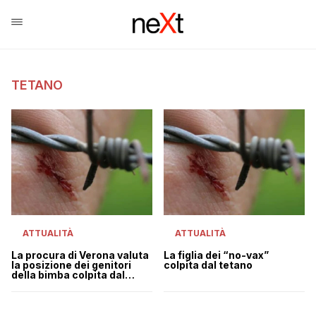
TETANO
ATTUALITÀ
ATTUALITÀ
La procura di Verona valuta
La figlia dei “no-vax”
la posizione dei genitori
colpita dal tetano
della bimba colpita dal
tetano