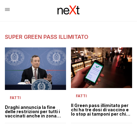
SUPER GREEN PASS ILLIMITATO
FATTI
FATTI
Il Green pass illimitato per
Draghi annuncia la fine
chi ha tre dosi di vaccino e
delle restrizioni per tutti i
lo stop ai tamponi per chi
vaccinati anche in zona
arriva dai Paesi UE
rossa e il Green Pass senza
scadenza