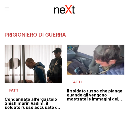
PRIGIONIERO DI GUERRA
FATTI
FATTI
Il soldato russo che piange
quando gli vengono
mostrate le immagini della
Condannato all’ergastolo
devastazione in Ucraina |
Shishimarin Vadim, il
VIDEO
soldato russo accusato di
crimini di guerra in Ucraina