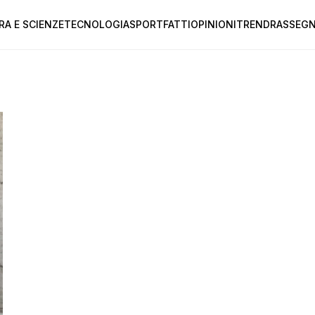
RA E SCIENZE
TECNOLOGIA
SPORT
FATTI
OPINIONI
TREND
RASSEGN