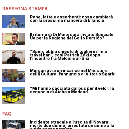
RASSEGNA STAMPA
Pane, latte e assorbenti: cosa cambierà
con la prossima manovra di bilancio
Il ritorno di Di Maio: sarà Inviato Speciale
Ue per la Regione del Golfo Persico?
“Spero abbia chiesto di togliere il mio
travel ban”, così Patrick Zaki dopo
l’incontro tra Meloni e al-Sisi
Morgan avrà un incarico nel Ministero
della Cultura, l’annuncio di Vittorio Sgarbi
“Mi hanno cacciata dal bus per il velo”: la
denuncia di Aicha a Modena
FAQ
Incidente stradale all’uscita di Novara:
morte due donne, arrestato un uomo alla
guida senza patente