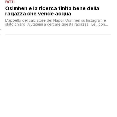
FATTI
Osimhen e la ricerca finita bene della
ragazza che vende acqua
L'appello del calciatore del Napoli Osimhen su Instagram è
stato chiaro 'Aiutatemi a cercare questa ragazza'. Lei, con
una gamba amputata, appare in una foto mentre vende
acqua. Ora l'ha trovata