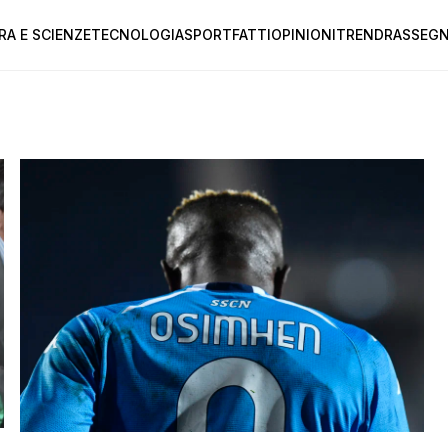
RA E SCIENZE
TECNOLOGIA
SPORT
FATTI
OPINIONI
TREND
RASSEGN