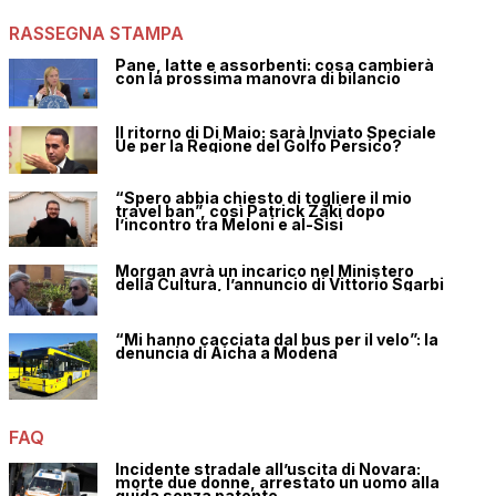
RASSEGNA STAMPA
Pane, latte e assorbenti: cosa cambierà
con la prossima manovra di bilancio
Il ritorno di Di Maio: sarà Inviato Speciale
Ue per la Regione del Golfo Persico?
“Spero abbia chiesto di togliere il mio
travel ban”, così Patrick Zaki dopo
l’incontro tra Meloni e al-Sisi
Morgan avrà un incarico nel Ministero
della Cultura, l’annuncio di Vittorio Sgarbi
“Mi hanno cacciata dal bus per il velo”: la
denuncia di Aicha a Modena
FAQ
Incidente stradale all’uscita di Novara:
morte due donne, arrestato un uomo alla
guida senza patente