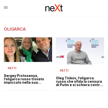
OLIGARCA
FATTI
FATTI
Sergey Protosenya,
Oleg Tinkov, l’oligarca
l’oligarca russo trovato
russo che sfida la censura
impiccato nella sua
di Putin e si schiera contro
abitazione a Lloret de Mar
la guerra